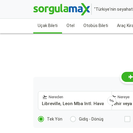
"Türkiye'nin seyaha
Uçak Bileti
Otel
Otobüs Bileti
Araç Ki
Nereden
Nereye
Tek Yön
Gidiş - Dönüş