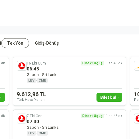
i
Tek Yön
Gidiş-Dönüş
16 Eki Cum
5 dk
Direkt Uçuş
11 sa 45 dk
06:45
Gabon - Sri Lanka
LBV
·
CMB
9.612,96 TL
1
›
Bilet bul ›
Türk Hava Yolları
Pe
7 Eki Çar
5 dk
Direkt Uçuş
11 sa 45 dk
07:30
Gabon - Sri Lanka
LBV
·
CMB