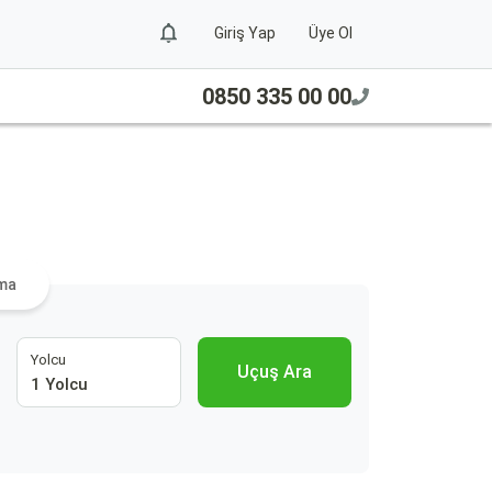
Giriş Yap
Üye Ol
0850 335 00 00
ama
Yolcu
Uçuş Ara
1 Yolcu