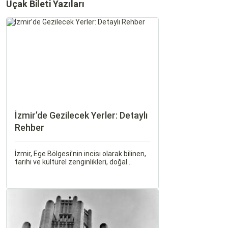
Uçak Bileti Yazıları
İzmir’de Gezilecek Yerler: Detaylı
Rehber
İzmir, Ege Bölgesi’nin incisi olarak bilinen,
tarihi ve kültürel zenginlikleri, doğal
güzellikleri ve modern yaşam tarzı ile öne
çıkan bir şehirdir. Türkiye’nin en büyük
üçüncü şehri olan İzmir, farklı dönemlere
ait tarihi eserleri, eşsiz plajları ve renkli
gece hayatı ile ziyaretçilerine unutulmaz
deneyimler sunmaktadır.