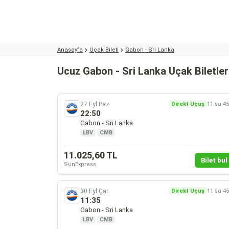
Anasayfa
Uçak Bileti
Gabon - Sri Lanka
Ucuz Gabon - Sri Lanka Uçak Biletler
27 Eyl Paz
Direkt Uçuş
11 sa 4
22:50
Gabon - Sri Lanka
LBV
·
CMB
11.025,60 TL
Bilet bul 
SunExpress
30 Eyl Çar
Direkt Uçuş
11 sa 4
11:35
Gabon - Sri Lanka
LBV
·
CMB