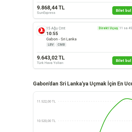
9.868,44 TL
Bilet bul 
SunExpress
15 Ağu Cmt
Direkt Uçuş
11 sa 4
10:55
Gabon - Sri Lanka
LBV
·
CMB
9.643,02 TL
Bilet bul 
Türk Hava Yolları
Gabon'dan Sri Lanka'ya Uçmak İçin En Uc
11.522,00 TL
10.520,00 TL