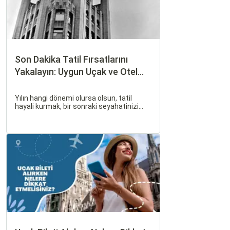
Son Dakika Tatil Fırsatlarını
Yakalayın: Uygun Uçak ve Otel
İpuçları
Yılın hangi dönemi olursa olsun, tatil
hayali kurmak, bir sonraki seyahatinizi
planlamak heyecan vericidir. Fakat son
dakikada karar verip bir anda bavulları
toplayıp yola çıkmak bazen zorlayıcı
olabilir.