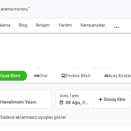
t arama motoru."
...
ralama
Blog
İletişim
Yardım
Kampanyalar
Gabon - Sri Lanka Uçak Bileti Ara
Uçak Bileti
Otel
Otobüs Bileti
Araç Kiral
Gidiş Tarihi
Dönüş Ekle
08 Ağu, Cmt
Sadece aktarmasız uçuşları göster