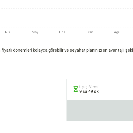
Nis
May
Haz
Tem
Ağu
fiyatlı dönemleri kolayca görebilir ve seyahat planınızı en avantajlı şekil
Uçuş Süresi
9 sa 49 dk