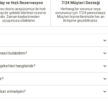
lay ve Hızlı Rezervasyon
7/24 Müşteri Desteği
nıcı dostu arayüzümüz ile hızlı
Herhangi bir sorunuz veya
lay bir şekilde biletinizi rezerve
sorununuz için 7/24 yanınızdayız.
edin. Zaman kaybetmeden
Müşteri hizmetlerimizle her an
uçuşunuza odaklanın.
iletişime geçebilirsiniz.
nasıl bulabilirim?
rketleri hangileridir?
ir?
ikkat etmeliyim?