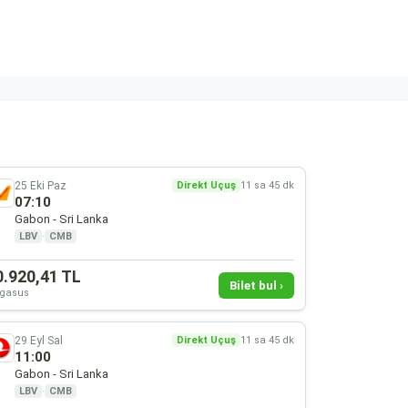
25 Eki Paz
Direkt Uçuş
11 sa 45 dk
07:10
Gabon - Sri Lanka
LBV
·
CMB
0.920,41 TL
Bilet bul ›
gasus
29 Eyl Sal
Direkt Uçuş
11 sa 45 dk
11:00
Gabon - Sri Lanka
LBV
·
CMB