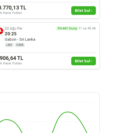
0.770,13 TL
Bilet bul ›
k Hava Yolları
20 Ağu Per
Direkt Uçuş
11 sa 45 dk
20:25
Gabon - Sri Lanka
LBV
·
CMB
.906,64 TL
Bilet bul ›
k Hava Yolları