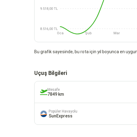
9.518,00 TL
8.516,00 TL
Oca
Şub
Mar
Bu grafik sayesinde, bu rota için yıl boyunca en uygun 
Uçuş Bilgileri
Mesafe
7849 km
Popüler Havayolu
SunExpress