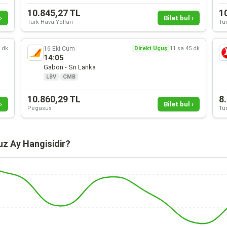
10.845,27 TL
1
›
Bilet bul ›
Türk Hava Yolları
Tür
16 Eki Cum
5 dk
Direkt Uçuş
11 sa 45 dk
14:05
Gabon - Sri Lanka
LBV
·
CMB
10.860,29 TL
8
›
Bilet bul ›
Pegasus
Tür
uz Ay Hangisidir?