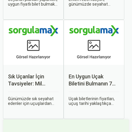
uygun fiyatlı bilet bulmak
günümüzde seyahat
Alma İpuçları
Avantajlar Sağlanır?
ve bu sayede bütçenizi
severler için hem
korumak herkesin
ekonomik hem de rahat bir
arzusudur. Günümüzde
uçuş deneyimi sunmanın
erken rezervasyon
en önemli yollarından biri
yapmak, yalnızca
haline gelmiştir. Özellikle
seyahatin maliyetini
tatil veya iş seyahatlerinde
azaltmakla kalmaz, aynı
uçak biletlerine erken
zamanda daha kaliteli bir
rezervasyon yapmak, daha
seyahat deneyimi
uygun fiyatlarla uçuş
yaşamanızı sağlar.
imkanı sağlar.
Sık Uçanlar İçin
En Uygun Uçak
Tavsiyeler: Mil
Biletini Bulmanın 7
Puanları ve Fırsatlar
Püf Noktası
Günümüzde sık seyahat
Uçak biletlerinin fiyatları,
edenler için uçuşlardan
uçuş tarihi yaklaştıkça
maksimum verim almak
genellikle artar. Bu yüzden
oldukça önemli. Bu
erken rezervasyon
noktada devreye mil
yapmak, bütçenizden
puanları ve çeşitli seyahat
tasarruf etmenin en etkili
fırsatları giriyor.
yollarından biridir.