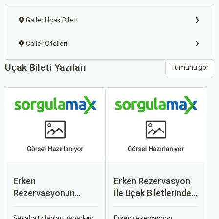
Galler Uçak Bileti
Galler Otelleri
Uçak Bileti Yazıları
Tümünü gör
Erken
Erken Rezervasyon
Rezervasyonun
İle Uçak Biletlerinde
Avantajları: Uçak ve
%50’ye Varan
Otobüs Bileti Satın
İndirimler: Nasıl
Seyahat planları yaparken,
Erken rezervasyon,