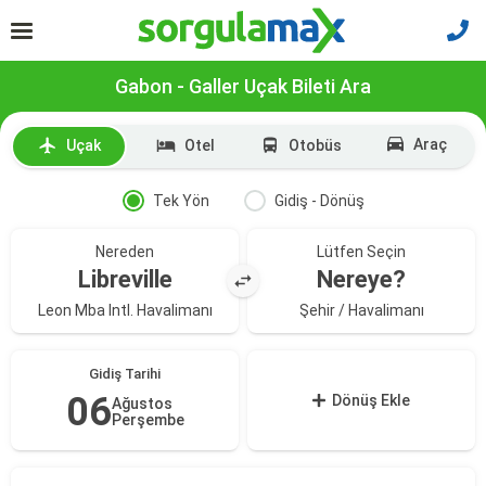
Gabon - Galler Uçak Bileti Ara
Araç
Uçak
Otel
Otobüs
Tek Yön
Gidiş - Dönüş
Nereden
Lütfen Seçin
Libreville
Nereye?
Leon Mba Intl. Havalimanı
Şehir / Havalimanı
Gidiş Tarihi
06
Dönüş Ekle
Ağustos
Perşembe