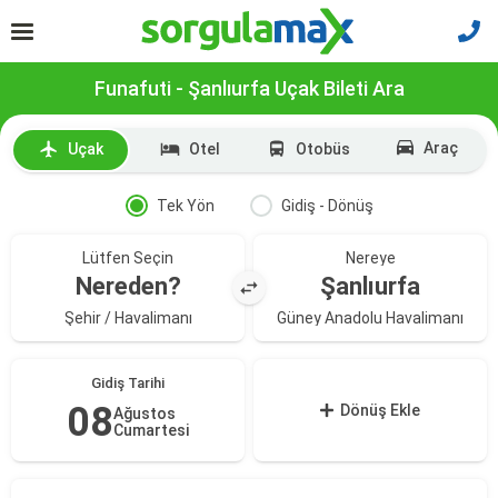
Funafuti - Şanlıurfa Uçak Bileti Ara
Araç
Uçak
Otel
Otobüs
Tek Yön
Gidiş - Dönüş
Lütfen Seçin
Nereye
Nereden?
Şanlıurfa
Şehir / Havalimanı
Güney Anadolu Havalimanı
Gidiş Tarihi
08
Dönüş Ekle
Ağustos
Cumartesi