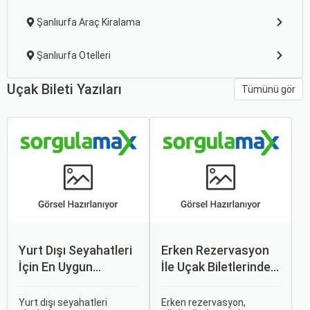
Şanlıurfa Araç Kiralama
Şanlıurfa Otelleri
Uçak Bileti Yazıları
Tümünü gör
Yurt Dışı Seyahatleri
Erken Rezervasyon
İçin En Uygun
İle Uçak Biletlerinde
Zamanlar
%50’ye Varan
İndirimler: Nasıl
Yurt dışı seyahatleri
Erken rezervasyon,