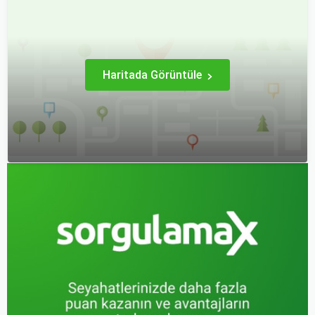
fırsatları giriyor.
deneyimi hem sizin hem
de çocuklarınız için keyifli
hale getirebilirsiniz.
Haritada Görüntüle