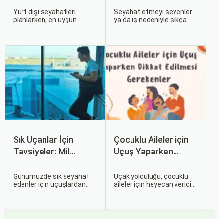
Detaylar
Yurt dışı seyahatleri
Seyahat etmeyi sevenler
planlarken, en uygun
ya da iş nedeniyle sıkça
zaman dilimlerini seçmek
seyahat edenler için ucuz
hem ekonomik açıdan
uçak bileti bulmak her
avantaj sağlar hem de
zaman cazip olmuştur.
daha keyifli bir tatil
Peki, uçak biletinizi daha
geçirmenizi sağlar. Bu
uygun fiyatlarla nasıl
yazıda, mevsimsel
alabilirsiniz? Aslında doğru
değişiklikleri, özel tatil
zamanda ve doğru
günlerini ve Sorgulamax.
yöntemlerle uçak bileti
almanın birçok püf noktası
var.
Sık Uçanlar İçin
Çocuklu Aileler için
Tavsiyeler: Mil
Uçuş Yaparken
Puanları ve Fırsatlar
Dikkat Edilmesi
Gerekenler
Günümüzde sık seyahat
Uçak yolculuğu, çocuklu
edenler için uçuşlardan
aileler için heyecan verici
maksimum verim almak
olmasının yanı sıra, bazen
oldukça önemli. Bu
zorlu ve stresli bir deneyim
noktada devreye mil
olabilir. Ancak, doğru
puanları ve çeşitli seyahat
hazırlık ve stratejilerle bu