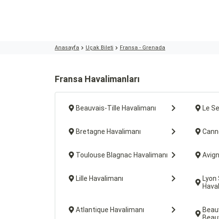
Anasayfa
Uçak Bileti
Fransa - Grenada
Fransa Havalimanları
Beauvais-Tille Havalimanı
Le S
Bretagne Havalimanı
Cann
Toulouse Blagnac Havalimanı
Avig
Lille Havalimanı
Lyon 
Hava
Atlantique Havalimanı
Beauv
Beau