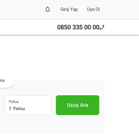
Giriş Yap
Üye Ol
0850 335 00 00
ama
Yolcu
Uçuş Ara
1 Yolcu