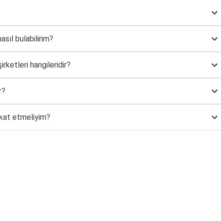
asıl bulabilirim?
rketleri hangileridir?
r?
kkat etmeliyim?