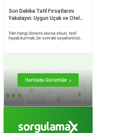
Son Dakika Tatil Fırsatlarını
Yakalayın: Uygun Uçak ve Otel
İpuçları
Yılın hangi dönemi olursa olsun, tatil
hayali kurmak, bir sonraki seyahatinizi
planlamak heyecan vericidir. Fakat son
dakikada karar verip bir anda bavulları
toplayıp yola çıkmak bazen zorlayıcı
olabilir.
Haritada Görüntüle