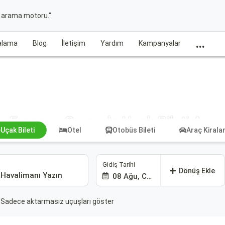
t arama motoru."
...
ralama
Blog
İletişim
Yardım
Kampanyalar
Fransa - Grenada Uçak Bileti Ara
Uçak Bileti
Otel
Otobüs Bileti
Araç Kiral
Gidiş Tarihi
Dönüş Ekle
08 Ağu, Cmt
Sadece aktarmasız uçuşları göster