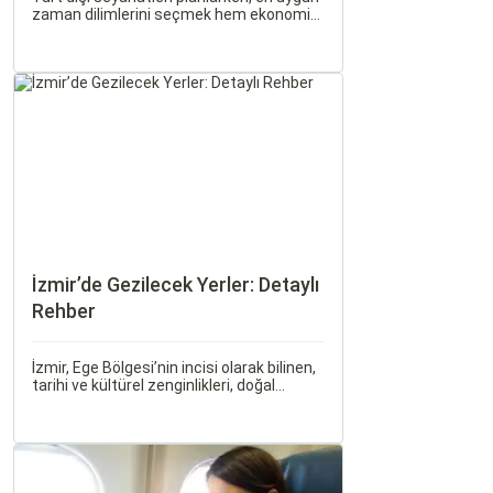
zaman dilimlerini seçmek hem ekonomik
açıdan avantaj sağlar hem de daha keyifli
bir tatil geçirmenizi sağlar. Bu yazıda,
mevsimsel değişiklikleri, özel tatil
günlerini ve Sorgulamax.
İzmir’de Gezilecek Yerler: Detaylı
Rehber
İzmir, Ege Bölgesi’nin incisi olarak bilinen,
tarihi ve kültürel zenginlikleri, doğal
güzellikleri ve modern yaşam tarzı ile öne
çıkan bir şehirdir. Türkiye’nin en büyük
üçüncü şehri olan İzmir, farklı dönemlere
ait tarihi eserleri, eşsiz plajları ve renkli
gece hayatı ile ziyaretçilerine unutulmaz
deneyimler sunmaktadır.