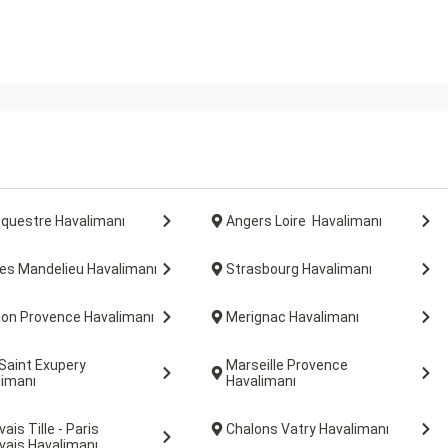
equestre Havalimanı
Angers Loire Havalimanı
es Mandelieu Havalimanı
Strasbourg Havalimanı
non Provence Havalimanı
Merignac Havalimanı
Saint Exupery
Marseille Provence
limanı
Havalimanı
ais Tille - Paris
Chalons Vatry Havalimanı
vais Havalimanı