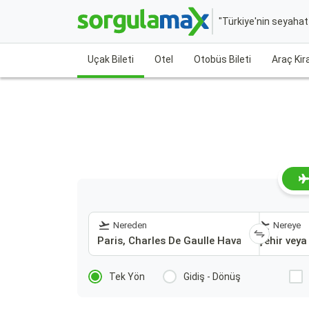
"Türkiye'nin seyaha
Uçak Bileti
Otel
Otobüs Bileti
Araç Ki
Nereden
Nereye
Tek Yön
Gidiş - Dönüş