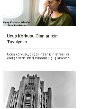
Uçuş Korkusu Olanlar İçin
Tavsiyeler
Uçuş korkusu, birçok insan için stresli ve
endişe verici bir durumdur. Uçuş sırasında
hissedilen bu korku ve endişe, seyahat
etmek zorunda olan kişiler için büyük bir
sorun teşkil edebilir.