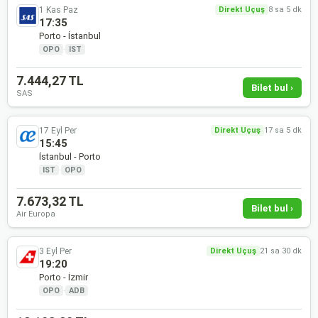
1 Kas Paz
Direkt Uçuş
8 sa 5 dk
17:35
Porto - İstanbul
OPO
·
IST
7.444,27 TL
Bilet bul ›
SAS
17 Eyl Per
Direkt Uçuş
17 sa 5 dk
15:45
İstanbul - Porto
IST
·
OPO
7.673,32 TL
Bilet bul ›
Air Europa
3 Eyl Per
Direkt Uçuş
21 sa 30 dk
19:20
Porto - İzmir
OPO
·
ADB