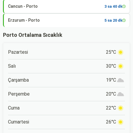
Cancun - Porto
3 sa 40 dk
Erzurum - Porto
5 sa 20 dk
Porto Ortalama Sıcaklık
Pazartesi
25°C
Salı
30°C
Çarşamba
19°C
Perşembe
20°C
Cuma
22°C
Cumartesi
26°C