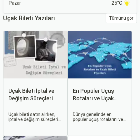
Pazar
25°C
Uçak Bileti Yazıları
Tümünü gör
Uçak Bileti İptal ve
En Popüler Uçuş
Değişim Süreçleri
Rotaları ve Uçak
Bileti Fiyatları
Uçak bileti satın alırken,
Dünya genelinde en
iptal ve değişim süreçlerini
popüler uçuş rotalarını ve
bilmek, seyahatinizde
bu rotalardaki uçak bileti
beklenmedik durumlarla
fiyatlarına dair ayrıntılı bir
karşılaştığınızda size
analiz yapmak oldukça
büyük avantaj sağlar. Bu
kapsamlı bir konudur. En