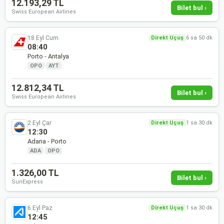
12.193,29 TL
Bilet bul ›
Swiss European Airlines
18 Eyl Cum
Direkt Uçuş
6 sa 50 dk
08:40
Porto - Antalya
OPO
·
AYT
12.812,34 TL
Bilet bul ›
Swiss European Airlines
2 Eyl Çar
Direkt Uçuş
1 sa 30 dk
12:30
Adana - Porto
ADA
·
OPO
1.326,00 TL
Bilet bul ›
SunExpress
6 Eyl Paz
Direkt Uçuş
1 sa 30 dk
12:45