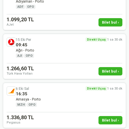
Adıyaman - Porto
ADF
·
OPO
1.099,20 TL
Bilet bul ›
AJet
15 Eki Per
Direkt Uçuş
1 sa 30 dk
09:45
Ağrı - Porto
AJI
·
OPO
1.266,60 TL
Bilet bul ›
Türk Hava Yolları
6 Eki Sal
Direkt Uçuş
1 sa 30 dk
16:35
Amasya - Porto
MZH
·
OPO
1.336,80 TL
Bilet bul ›
Pegasus