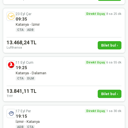
23 Eyl Çar
Direkt Uçuş
8 sa 25 dk
09:35
Katanya - İzmir
CTA
·
ADB
13.468,24 TL
Bilet bul ›
Lufthansa
11 Eyl Cum
Direkt Uçuş
6 sa 55 dk
19:25
Katanya - Dalaman
CTA
·
DLM
13.841,11 TL
Bilet bul ›
THY
17 Eyl Per
Direkt Uçuş
1 sa 30 dk
19:15
İzmir - Katanya
ADB
·
CTA