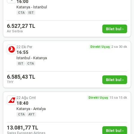
16:00
Katanya - İstanbul
CTA
·
IST
6.527,27 TL
Bilet bul ›
Air Serbia
22 Eki Per
Direkt Uçuş
2 sa 30 dk
16:55
İstanbul - Katanya
IST
·
CTA
6.585,43 TL
Bilet bul ›
THY
22 Ağu Cmt
Direkt Uçuş
15 sa 15 dk
18:40
Katanya - Antalya
CTA
·
AYT
13.081,77 TL
Bilet bul ›
Swiss European Airlines