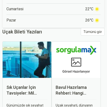
Cumartesi
22°C
Pazar
26°C
Uçak Bileti Yazıları
Tümünü gör
Sık Uçanlar İçin
Bavul Hazırlama
Tavsiyeler: Mil
Rehberi: Hangi
Puanları ve Fırsatlar
Eşyalar Yanınıza
Alınmalı?
Günümüzde sık seyahat
Uçak seyahati, dünyanın