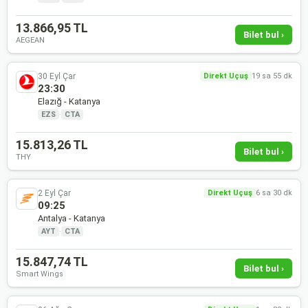
13.866,95 TL
Bilet bul ›
AEGEAN
30 Eyl Çar
Direkt Uçuş
19 sa 55 dk
23:30
Elazığ - Katanya
EZS
·
CTA
15.813,26 TL
Bilet bul ›
THY
2 Eyl Çar
Direkt Uçuş
6 sa 30 dk
09:25
Antalya - Katanya
AYT
·
CTA
15.847,74 TL
Bilet bul ›
Smart Wings