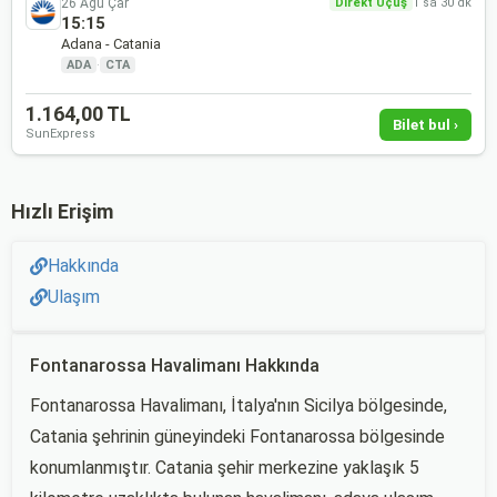
26 Ağu Çar
Direkt Uçuş
1 sa 30 dk
15:15
Adana - Catania
ADA
·
CTA
1.164,00 TL
Bilet bul ›
SunExpress
Hızlı Erişim
Hakkında
Ulaşım
Fontanarossa Havalimanı Hakkında
Fontanarossa Havalimanı, İtalya'nın Sicilya bölgesinde,
Catania şehrinin güneyindeki Fontanarossa bölgesinde
konumlanmıştır. Catania şehir merkezine yaklaşık 5