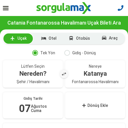
Catania Fontanarossa Havalimanı Uçak Bileti Ara
Araç
Uçak
Otel
Otobüs
Tek Yön
Gidiş - Dönüş
Lütfen Seçin
Nereye
Nereden?
Katanya
Şehir / Havalimanı
Fontanarossa Havalimanı
Gidiş Tarihi
07
Dönüş Ekle
Ağustos
Cuma