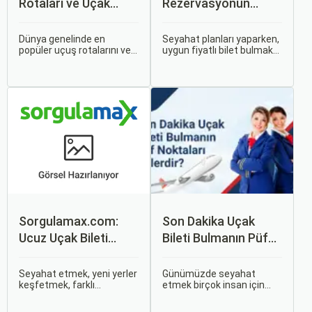
Rotaları ve Uçak
Rezervasyonun
Bileti Fiyatları
Avantajları: Uçak ve
Otobüs Bileti Satın
Dünya genelinde en
Seyahat planları yaparken,
popüler uçuş rotalarını ve
uygun fiyatlı bilet bulmak
Alma İpuçları
bu rotalardaki uçak bileti
ve bu sayede bütçenizi
fiyatlarına dair ayrıntılı bir
korumak herkesin
analiz yapmak oldukça
arzusudur. Günümüzde
kapsamlı bir konudur. En
erken rezervasyon
popüler rotalar, çeşitli
yapmak, yalnızca
faktörlere bağlı olarak
seyahatin maliyetini
değişebilir; bunlar arasında
azaltmakla kalmaz, aynı
ekonomik durumlar, turizm
zamanda daha kaliteli bir
trendleri ve uluslararası
seyahat deneyimi
ilişkiler bulunmaktadır.
yaşamanızı sağlar.
Sorgulamax.com:
Son Dakika Uçak
Ucuz Uçak Bileti
Bileti Bulmanın Püf
Rehberi
Noktaları Nelerdir?
Seyahat etmek, yeni yerler
Günümüzde seyahat
keşfetmek, farklı
etmek birçok insan için
kültürlerle tanışmak ve
vazgeçilmez bir tutku
unutulmaz anılar
haline gelmiş durumda.