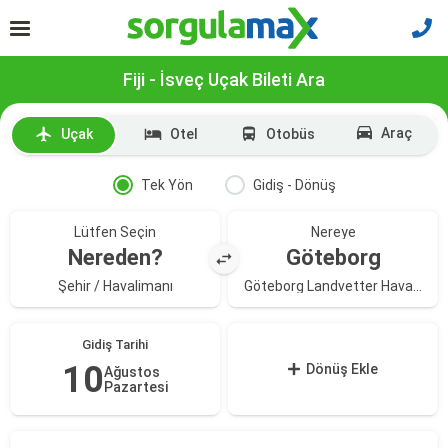
Fiji - İsveç Uçak Bileti Ara
Araç
Uçak
Otel
Otobüs
Tek Yön
Gidiş - Dönüş
Lütfen Seçin
Nereye
Nereden?
Göteborg
Şehir / Havalimanı
Göteborg Landvetter Havalimanı
Gidiş Tarihi
10
Dönüş Ekle
Ağustos
Pazartesi