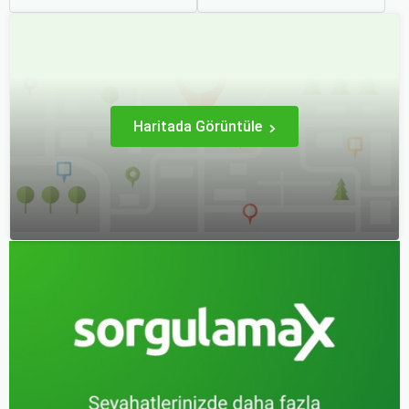
biriktirmek için mükemmel
Ancak, bazen planlarımız
bir yoldur. Bu yolculukların
son dakikaya kalabiliyor ve
ilk adımı ise, genellikle bir
bu durumda uygun fiyatlı
uçak bileti satın almaktır.
uçak bileti bulmak
zorlaşabiliyor.
Haritada Görüntüle