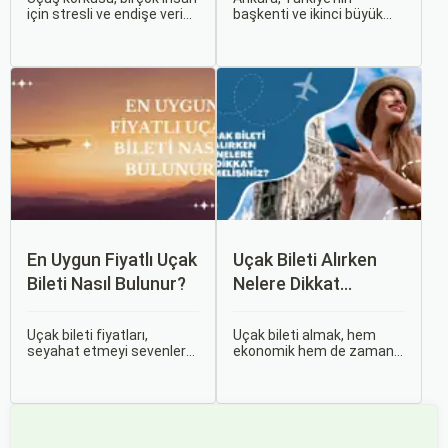
için stresli ve endişe verici
başkenti ve ikinci büyük
bir durumdur. Uçuş
şehri olarak zengin tarihî
sırasında hissedilen bu
mirası, kültürel etkinlikleri
korku ve endişe, seyahat
ve modern yaşam tarzı ile
etmek zorunda olan kişiler
dikkat çekmektedir.
için büyük bir sorun teşkil
Anadolu’nun kalbinde yer
edebilir.
alan bu şehir, hem tarihî
zenginlikleri hem de doğal
güzellikleri ile
ziyaretçilerine çeşitli keşif
imkanları sunmaktadır.
En Uygun Fiyatlı Uçak
Uçak Bileti Alırken
Bileti Nasıl Bulunur?
Nelere Dikkat
Etmelisiniz?
Uçak bileti fiyatları,
Uçak bileti almak, hem
seyahat etmeyi sevenler
ekonomik hem de zaman
için önemli bir maliyet
açısından en verimli seçimi
kalemidir. Ancak, doğru
yapmak açısından dikkat
stratejiler ve biraz
edilmesi gereken birçok
araştırma ile uygun fiyatlı
unsuru barındırır. Bu
uçak bileti bulmak
makalede, uçak bileti
mümkündür.
alırken dikkat etmeniz