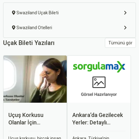
Swaziland Uçak Bileti
Swaziland Otelleri
Uçak Bileti Yazıları
Tümünü gör
Uçuş Korkusu
Ankara’da Gezilecek
Olanlar İçin
Yerler: Detaylı
Tavsiyeler
Rehber
Uçuş korkusu, birçok insan
Ankara, Türkiye’nin