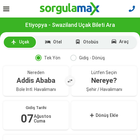
Etiyopya - Swaziland Uçak Bileti Ara
Araç
Uçak
Otel
Otobüs
Tek Yön
Gidiş - Dönüş
Nereden
Lütfen Seçin
Addis Ababa
Nereye?
Bole Intl. Havalimanı
Şehir / Havalimanı
Gidiş Tarihi
07
Dönüş Ekle
Ağustos
Cuma