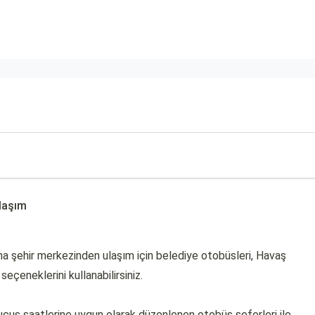
laşım
na şehir merkezinden ulaşım için belediye otobüsleri, Havaş
seçeneklerini kullanabilirsiniz.
çuş saatlerine uygun olarak düzenlenen otobüs seferleri ile