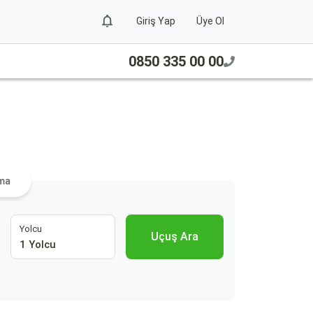
Giriş Yap
Üye Ol
0850 335 00 00
ama
Yolcu
Uçuş Ara
1 Yolcu