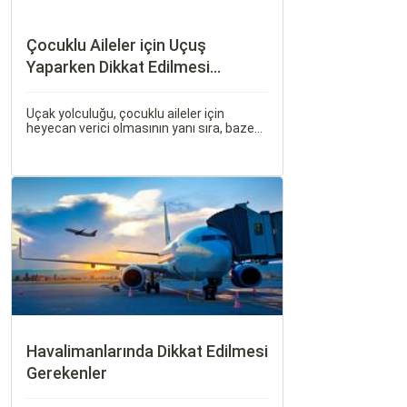
Çocuklu Aileler için Uçuş
Yaparken Dikkat Edilmesi
Gerekenler
Uçak yolculuğu, çocuklu aileler için
heyecan verici olmasının yanı sıra, bazen
zorlu ve stresli bir deneyim olabilir. Ancak,
doğru hazırlık ve stratejilerle bu deneyimi
hem sizin hem de çocuklarınız için keyifli
hale getirebilirsiniz.
Havalimanlarında Dikkat Edilmesi
Gerekenler