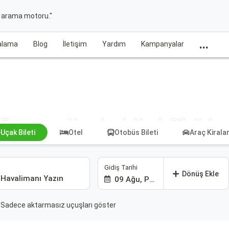
t arama motoru."
...
ralama
Blog
İletişim
Yardım
Kampanyalar
Erzurum - Noyabrsk Uçak Bileti Ara
Uçak Bileti
Otel
Otobüs Bileti
Araç Kiral
Gidiş Tarihi
Dönüş Ekle
09 Ağu, Paz
Sadece aktarmasız uçuşları göster