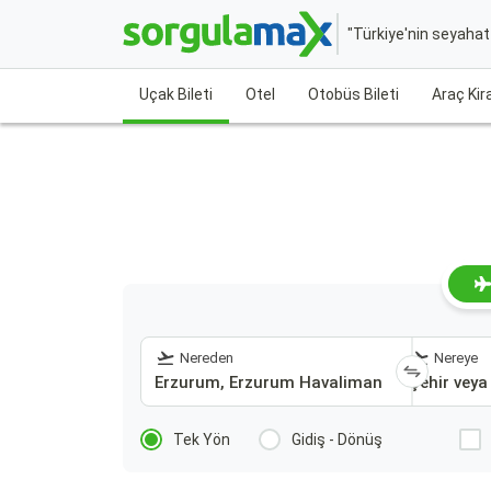
"Türkiye'nin seyaha
Uçak Bileti
Otel
Otobüs Bileti
Araç Ki
Nereden
Nereye
Tek Yön
Gidiş - Dönüş