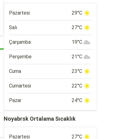
Pazartesi
29°C
Salı
27°C
Çarşamba
19°C
Perşembe
21°C
Cuma
23°C
Cumartesi
22°C
Pazar
24°C
Noyabrsk Ortalama Sıcaklık
Pazartesi
27°C