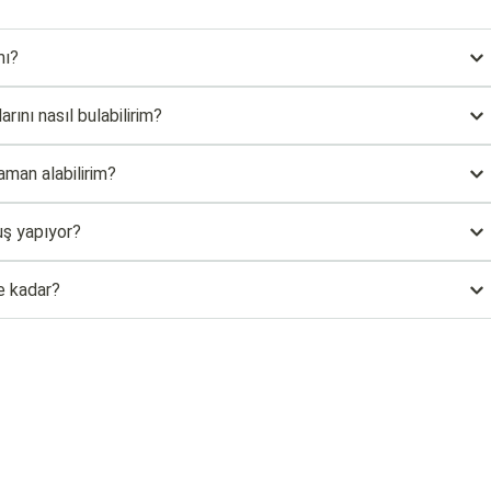
mı?
rını nasıl bulabilirim?
aman alabilirim?
uş yapıyor?
e kadar?