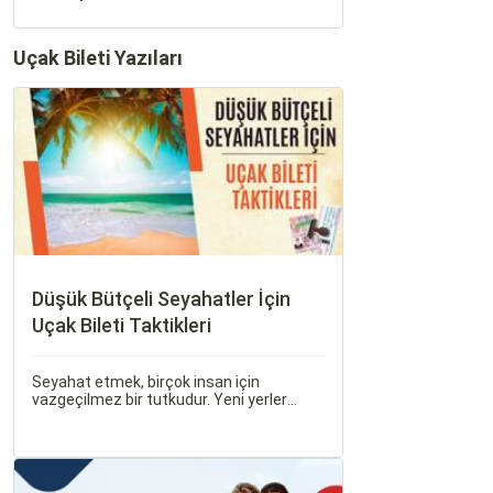
Uçak Bileti Yazıları
Düşük Bütçeli Seyahatler İçin
Uçak Bileti Taktikleri
Seyahat etmek, birçok insan için
vazgeçilmez bir tutkudur. Yeni yerler
keşfetmek, farklı kültürlerle tanışmak ve
unutulmaz anılar biriktirmek için seyahat
etmek harika bir yoldur.