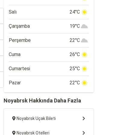
Salı
24°C
Çarşamba
19°C
Perşembe
22°C
Cuma
26°C
Cumartesi
25°C
Pazar
22°C
Noyabrsk Hakkında Daha Fazla
Noyabrsk Uçak Bileti
Noyabrsk Otelleri