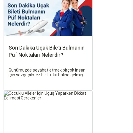
Son Dakika Uçak Bileti Bulmanın
Püf Noktaları Nelerdir?
Günümüzde seyahat etmek birçok insan
için vazgeçilmez bir tutku haline gelmiş
durumda. Ancak, bazen planlarımız son
dakikaya kalabiliyor ve bu durumda uygun
fiyatlı uçak bileti bulmak zorlaşabiliyor.