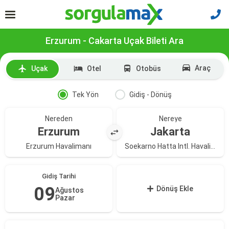
Erzurum - Cakarta Uçak Bileti Ara
Araç
Uçak
Otel
Otobüs
Tek Yön
Gidiş - Dönüş
Nereden
Nereye
Erzurum
Jakarta
Erzurum Havalimanı
Soekarno Hatta Intl. Havalimanı
Gidiş Tarihi
09
Dönüş Ekle
Ağustos
Pazar