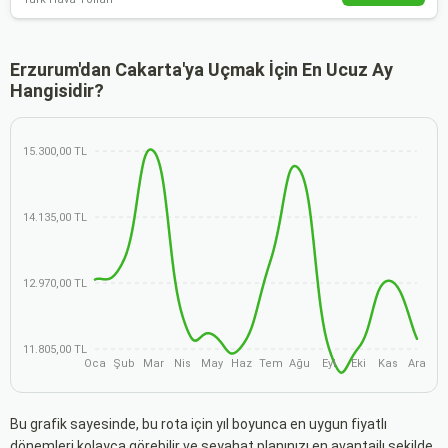
Erzurum'dan Cakarta'ya Uçmak İçin En Ucuz Ay
Hangisidir?
15.300,00 TL
14.135,00 TL
12.970,00 TL
11.805,00 TL
Oca
Şub
Mar
Nis
May
Haz
Tem
Ağu
Eyl
Eki
Kas
Ara
Bu grafik sayesinde, bu rota için yıl boyunca en uygun fiyatlı
dönemleri kolayca görebilir ve seyahat planınızı en avantajlı şekilde