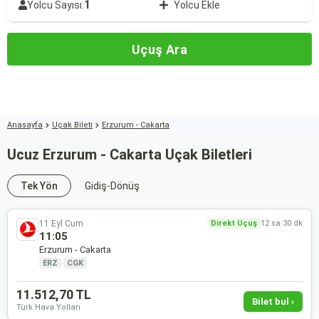
1
Yolcu Sayısı:
Yolcu Ekle
Uçuş Ara
Anasayfa
Uçak Bileti
Erzurum - Cakarta
Ucuz Erzurum - Cakarta Uçak Biletleri
Tek Yön
Gidiş-Dönüş
11 Eyl Cum
Direkt Uçuş
12 sa 30 dk
11:05
Erzurum - Cakarta
ERZ
·
CGK
11.512,70 TL
Bilet bul ›
Türk Hava Yolları