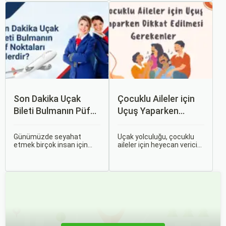
tasarruf etmenin en etkili
Ancak, her hava yolu
yollarından biridir.
firması sunduğu hizmetler
ve fiyatlandırma politikaları
açısından farklılık gösterir.
Son Dakika Uçak
Çocuklu Aileler için
Bileti Bulmanın Püf
Uçuş Yaparken
Noktaları Nelerdir?
Dikkat Edilmesi
Gerekenler
Günümüzde seyahat
Uçak yolculuğu, çocuklu
etmek birçok insan için
aileler için heyecan verici
vazgeçilmez bir tutku
olmasının yanı sıra, bazen
haline gelmiş durumda.
zorlu ve stresli bir deneyim
Ancak, bazen planlarımız
olabilir. Ancak, doğru
son dakikaya kalabiliyor ve
hazırlık ve stratejilerle bu
bu durumda uygun fiyatlı
deneyimi hem sizin hem
uçak bileti bulmak
de çocuklarınız için keyifli
zorlaşabiliyor.
hale getirebilirsiniz.