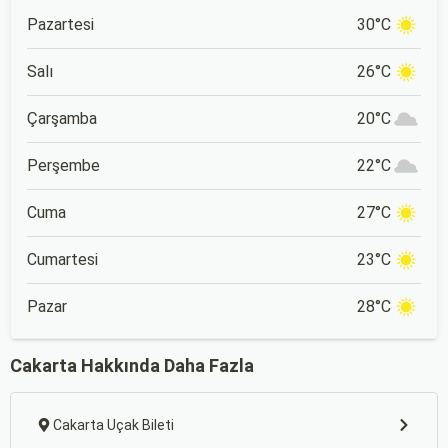
Pazartesi
30°C
Salı
26°C
Çarşamba
20°C
Perşembe
22°C
Cuma
27°C
Cumartesi
23°C
Pazar
28°C
Cakarta Hakkında Daha Fazla
Cakarta Uçak Bileti