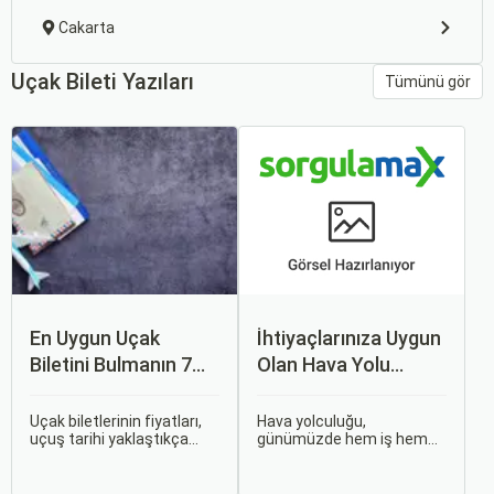
Cakarta
Uçak Bileti Yazıları
Tümünü gör
En Uygun Uçak
İhtiyaçlarınıza Uygun
Biletini Bulmanın 7
Olan Hava Yolu
Püf Noktası
Firmasını Nasıl
Seçersiniz?
Uçak biletlerinin fiyatları,
Hava yolculuğu,
uçuş tarihi yaklaştıkça
günümüzde hem iş hem
genellikle artar. Bu yüzden
de tatil amaçlı seyahat
erken rezervasyon
edenler için vazgeçilmez
yapmak, bütçenizden
bir ulaşım şekli haline geldi.