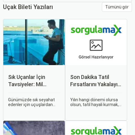
Uçak Bileti Yazıları
Tümünü gör
Sık Uçanlar İçin
Son Dakika Tatil
Tavsiyeler: Mil
Fırsatlarını Yakalayın:
Puanları ve Fırsatlar
Uygun Uçak ve Otel
İpuçları
Günümüzde sık seyahat
Yılın hangi dönemi olursa
edenler için uçuşlardan
olsun, tatil hayali kurmak,
maksimum verim almak
bir sonraki seyahatinizi
oldukça önemli. Bu
planlamak heyecan
noktada devreye mil
vericidir. Fakat son
puanları ve çeşitli seyahat
dakikada karar verip bir
fırsatları giriyor.
anda bavulları toplayıp yola
çıkmak bazen zorlayıcı