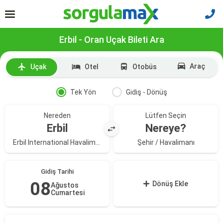
Erbil - Oran Uçak Bileti Ara
Araç
Uçak
Otel
Otobüs
Tek Yön
Gidiş - Dönüş
Nereden
Lütfen Seçin
Erbil
Nereye?
Erbil International Havalimanı
Şehir / Havalimanı
Gidiş Tarihi
08
Dönüş Ekle
Ağustos
Cumartesi