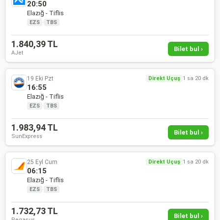
20:50
Elazığ - Tiflis
EZS
·
TBS
1.840,39 TL
Bilet bul ›
AJet
19 Eki Pzt
Direkt Uçuş
1 sa 20 dk
16:55
Elazığ - Tiflis
EZS
·
TBS
1.983,94 TL
Bilet bul ›
SunExpress
25 Eyl Cum
Direkt Uçuş
1 sa 20 dk
06:15
Elazığ - Tiflis
EZS
·
TBS
1.732,73 TL
Bilet bul ›
Pegasus