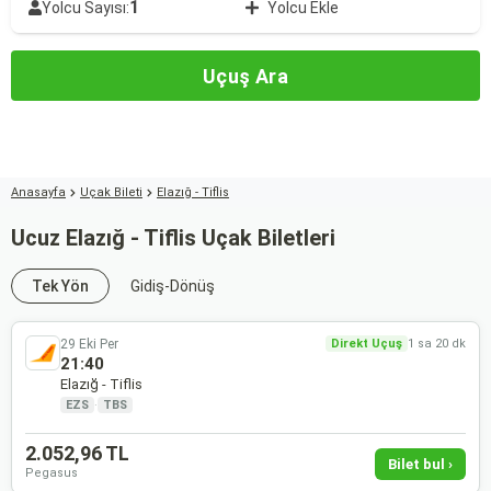
1
Yolcu Sayısı:
Yolcu Ekle
Uçuş Ara
Anasayfa
Uçak Bileti
Elazığ - Tiflis
Ucuz Elazığ - Tiflis Uçak Biletleri
Tek Yön
Gidiş-Dönüş
29 Eki Per
Direkt Uçuş
1 sa 20 dk
21:40
Elazığ - Tiflis
EZS
·
TBS
2.052,96 TL
Bilet bul ›
Pegasus