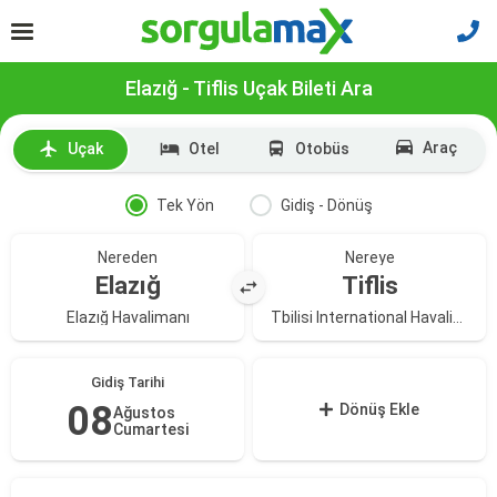
Elazığ - Tiflis Uçak Bileti Ara
Araç
Uçak
Otel
Otobüs
Tek Yön
Gidiş - Dönüş
Nereden
Nereye
Elazığ
Tiflis
Elazığ Havalimanı
Tbilisi International Havalimanı
Gidiş Tarihi
08
Dönüş Ekle
Ağustos
Cumartesi