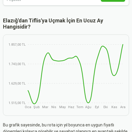
Elazığ'dan Tiflis'ya Uçmak İçin En Ucuz Ay
Hangisidir?
1.857,00 TL
1.743,00 TL
1.629,00 TL
1.515,00 TL
Oca
Şub
Mar
Nis
May
Haz
Tem
Ağu
Eyl
Eki
Kas
Ara
Bu grafik sayesinde, bu rota için yıl boyunca en uygun fiyatlı
dönemleri kolayca görebilir ve seyahat planınızı en avantajlı şekilde