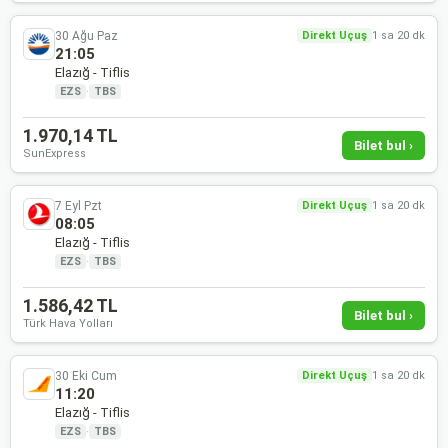
30 Ağu Paz
Direkt Uçuş
1 sa 20 dk
21:05
Elazığ - Tiflis
EZS
·
TBS
1.970,14 TL
Bilet bul ›
SunExpress
7 Eyl Pzt
Direkt Uçuş
1 sa 20 dk
08:05
Elazığ - Tiflis
EZS
·
TBS
1.586,42 TL
Bilet bul ›
Türk Hava Yolları
30 Eki Cum
Direkt Uçuş
1 sa 20 dk
11:20
Elazığ - Tiflis
EZS
·
TBS