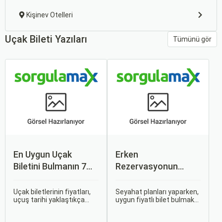
Kişinev Otelleri
Uçak Bileti Yazıları
Tümünü gör
En Uygun Uçak
Erken
Biletini Bulmanın 7
Rezervasyonun
Püf Noktası
Avantajları: Uçak ve
Otobüs Bileti Satın
Uçak biletlerinin fiyatları,
Seyahat planları yaparken,
uçuş tarihi yaklaştıkça
uygun fiyatlı bilet bulmak
Alma İpuçları
genellikle artar. Bu yüzden
ve bu sayede bütçenizi
erken rezervasyon
korumak herkesin