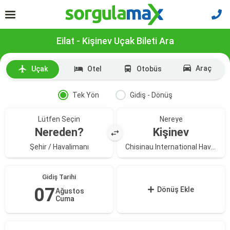
Eilat - Kişinev Uçak Bileti Ara
Araç
Uçak
Otel
Otobüs
Tek Yön
Gidiş - Dönüş
Lütfen Seçin
Nereye
Nereden?
Kişinev
Şehir / Havalimanı
Chisinau International Havalimanı
Gidiş Tarihi
07
Dönüş Ekle
Ağustos
Cuma