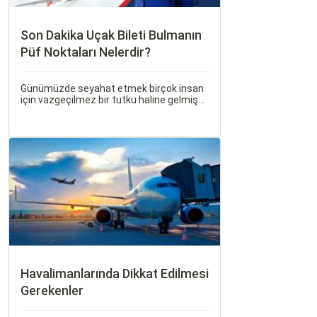
Son Dakika Uçak Bileti Bulmanın
Püf Noktaları Nelerdir?
Günümüzde seyahat etmek birçok insan
için vazgeçilmez bir tutku haline gelmiş
durumda. Ancak, bazen planlarımız son
dakikaya kalabiliyor ve bu durumda uygun
fiyatlı uçak bileti bulmak zorlaşabiliyor.
Havalimanlarında Dikkat Edilmesi
Gerekenler