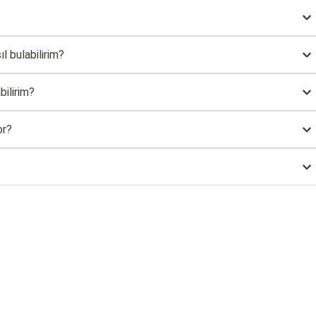
ıl bulabilirim?
bilirim?
or?