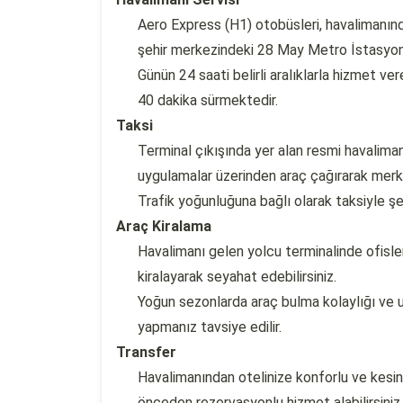
Aero Express (H1) otobüsleri, havalimanın
şehir merkezindeki 28 May Metro İstasyonu
Günün 24 saati belirli aralıklarla hizmet v
40 dakika sürmektedir.
Taksi
Terminal çıkışında yer alan resmi havalimanı
uygulamalar üzerinden araç çağırarak merke
Trafik yoğunluğuna bağlı olarak taksiyle ş
Araç Kiralama
Havalimanı gelen yolcu terminalinde ofisler
kiralayarak seyahat edebilirsiniz.
Yoğun sezonlarda araç bulma kolaylığı ve u
yapmanız tavsiye edilir.
Transfer
Havalimanından otelinize konforlu ve kesin
önceden rezervasyonlu hizmet alabilirsiniz.