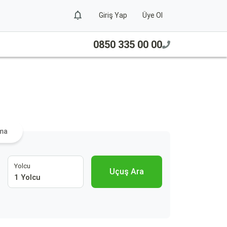
Giriş Yap
Üye Ol
0850 335 00 00
ama
Yolcu
Uçuş Ara
1 Yolcu