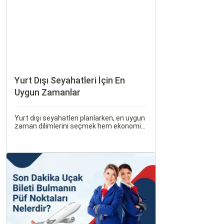
Yurt Dışı Seyahatleri İçin En
Uygun Zamanlar
Yurt dışı seyahatleri planlarken, en uygun
zaman dilimlerini seçmek hem ekonomik
açıdan avantaj sağlar hem de daha keyifli
bir tatil geçirmenizi sağlar. Bu yazıda,
mevsimsel değişiklikleri, özel tatil
günlerini ve Sorgulamax.