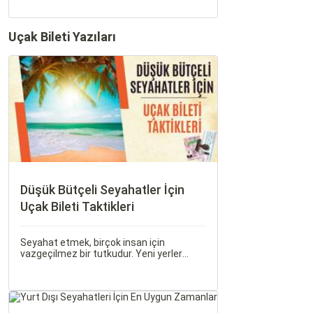
Uçak Bileti Yazıları
Düşük Bütçeli Seyahatler İçin
Uçak Bileti Taktikleri
Seyahat etmek, birçok insan için
vazgeçilmez bir tutkudur. Yeni yerler
keşfetmek, farklı kültürlerle tanışmak ve
unutulmaz anılar biriktirmek için seyahat
etmek harika bir yoldur.