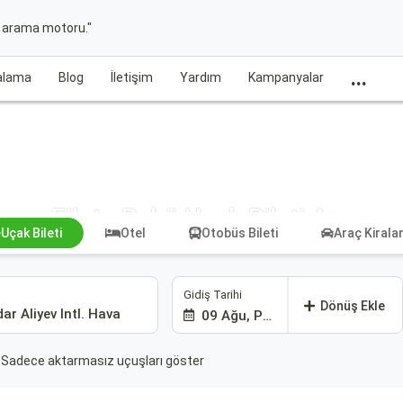
t arama motoru."
...
ralama
Blog
İletişim
Yardım
Kampanyalar
Eilat - Bakü Uçak Bileti Ara
Uçak Bileti
Otel
Otobüs Bileti
Araç Kiral
Gidiş Tarihi
Dönüş Ekle
09 Ağu, Paz
Sadece aktarmasız uçuşları göster