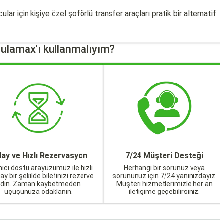
lar için kişiye özel şoförlü transfer araçları pratik bir alternatif
ulamax'ı kullanmalıyım?
lay ve Hızlı Rezervasyon
7/24 Müşteri Desteği
nıcı dostu arayüzümüz ile hızlı
Herhangi bir sorunuz veya
lay bir şekilde biletinizi rezerve
sorununuz için 7/24 yanınızdayız.
edin. Zaman kaybetmeden
Müşteri hizmetlerimizle her an
uçuşunuza odaklanın.
iletişime geçebilirsiniz.