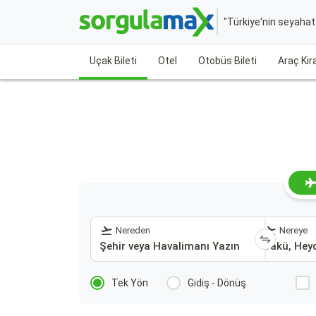
"Türkiye'nin seyaha
Uçak Bileti
Otel
Otobüs Bileti
Araç Ki
Nereden
Nereye
Tek Yön
Gidiş - Dönüş