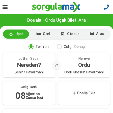
Douala - Ordu Uçak Bileti Ara
Araç
Uçak
Otel
Otobüs
Tek Yön
Gidiş - Dönüş
Lütfen Seçin
Nereye
Nereden?
Ordu
Şehir / Havalimanı
Ordu Giresun Havalimanı
Gidiş Tarihi
08
Dönüş Ekle
Ağustos
Cumartesi