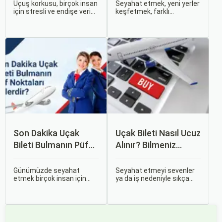
Uçuş korkusu, birçok insan
Seyahat etmek, yeni yerler
için stresli ve endişe verici
keşfetmek, farklı
bir durumdur. Uçuş
kültürlerle tanışmak ve
sırasında hissedilen bu
unutulmaz anılar
korku ve endişe, seyahat
biriktirmek için mükemmel
etmek zorunda olan kişiler
bir yoldur. Bu yolculukların
için büyük bir sorun teşkil
ilk adımı ise, genellikle bir
edebilir.
uçak bileti satın almaktır.
Son Dakika Uçak
Uçak Bileti Nasıl Ucuz
Bileti Bulmanın Püf
Alınır? Bilmeniz
Noktaları Nelerdir?
Gereken Tüm
Detaylar
Günümüzde seyahat
Seyahat etmeyi sevenler
etmek birçok insan için
ya da iş nedeniyle sıkça
vazgeçilmez bir tutku
seyahat edenler için ucuz
haline gelmiş durumda.
uçak bileti bulmak her
Ancak, bazen planlarımız
zaman cazip olmuştur.
son dakikaya kalabiliyor ve
Peki, uçak biletinizi daha
bu durumda uygun fiyatlı
uygun fiyatlarla nasıl