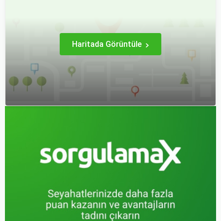
uçak bileti bulmak
alabilirsiniz? Aslında doğru
zorlaşabiliyor.
zamanda ve doğru
yöntemlerle uçak bileti
almanın birçok püf noktası
var.
Haritada Görüntüle