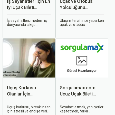
İş Seyahatleri İçin En
Uçak ve Otobüs
İyi Uçak Bileti
Yolculuğunu
Önerileri
Karşılaştırın: Hangisi
Sizin İçin Uygun?
İş seyahatleri, modern iş
Ulaşım tercihinizi yaparken
dünyasında sıkça
uçak ve otobüs
karşılaşılan ve işlevselliği
seçenekleri arasında
sağlamak adına özenle
kararsız kalabilirsiniz. Her
planlanması gereken
iki ulaşım şekli de farklı
süreçlerdir. Özellikle uçak
ihtiyaçlara hitap eden,
bileti seçimi, seyahatinizin
çeşitli avantajlar ve
başarısını doğrudan
dezavantajlar sunar.
etkileyen unsurlardan
biridir.
Uçuş Korkusu
Sorgulamax.com:
Olanlar İçin
Ucuz Uçak Bileti
Tavsiyeler
Rehberi
Uçuş korkusu, birçok insan
Seyahat etmek, yeni yerler
için stresli ve endişe verici
keşfetmek, farklı