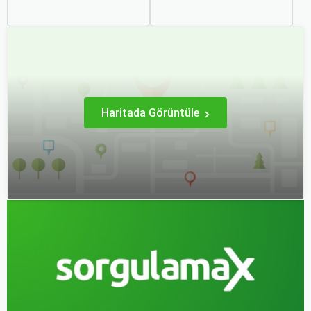
bir durumdur. Uçuş
kültürlerle tanışmak ve
sırasında hissedilen bu
unutulmaz anılar
korku ve endişe, seyahat
biriktirmek için mükemmel
etmek zorunda olan kişiler
bir yoldur. Bu yolculukların
için büyük bir sorun teşkil
ilk adımı ise, genellikle bir
edebilir.
uçak bileti satın almaktır.
Haritada Görüntüle