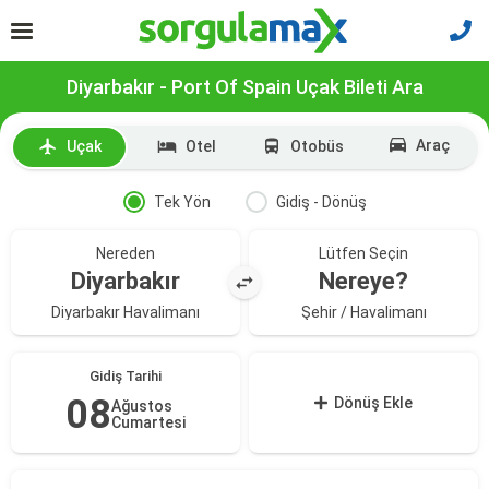
Diyarbakır - Port Of Spain Uçak Bileti Ara
Araç
Uçak
Otel
Otobüs
Tek Yön
Gidiş - Dönüş
Nereden
Lütfen Seçin
Diyarbakır
Nereye?
Diyarbakır Havalimanı
Şehir / Havalimanı
Gidiş Tarihi
08
Dönüş Ekle
Ağustos
Cumartesi