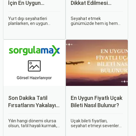
İçin En Uygun
Dikkat Edilmesi
Zamanlar
Gereken 6 Önemli
Nokta
Yurt dışı seyahatleri
Seyahat etmek
planlarken, en uygun
günümüzde hem iş hem
zaman dilimlerini seçmek
de tatil amaçlı sıklıkla
hem ekonomik açıdan
başvurduğumuz bir
avantaj sağlar hem de
aktivite haline geldi.
daha keyifli bir tatil
Özellikle uçak bileti alırken
geçirmenizi sağlar. Bu
doğru kararları vermek,
yazıda, mevsimsel
hem bütçeyi korumak hem
değişiklikleri, özel tatil
de konforlu bir seyahat
günlerini ve Sorgulamax.
sağlamak adına büyük
önem taşır.
Son Dakika Tatil
En Uygun Fiyatlı Uçak
Fırsatlarını Yakalayın:
Bileti Nasıl Bulunur?
Uygun Uçak ve Otel
İpuçları
Yılın hangi dönemi olursa
Uçak bileti fiyatları,
olsun, tatil hayali kurmak,
seyahat etmeyi sevenler
bir sonraki seyahatinizi
için önemli bir maliyet
planlamak heyecan
kalemidir. Ancak, doğru