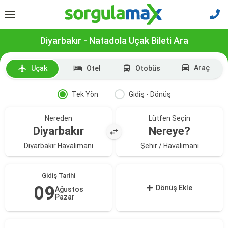
Diyarbakır - Natadola Uçak Bileti Ara
Araç
Uçak
Otel
Otobüs
Tek Yön
Gidiş - Dönüş
Nereden
Lütfen Seçin
Diyarbakır
Nereye?
Diyarbakır Havalimanı
Şehir / Havalimanı
Gidiş Tarihi
09
Dönüş Ekle
Ağustos
Pazar