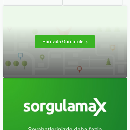
vericidir. Fakat son
stratejiler ve biraz
dakikada karar verip bir
araştırma ile uygun fiyatlı
anda bavulları toplayıp yola
uçak bileti bulmak
çıkmak bazen zorlayıcı
mümkündür.
olabilir.
Haritada Görüntüle