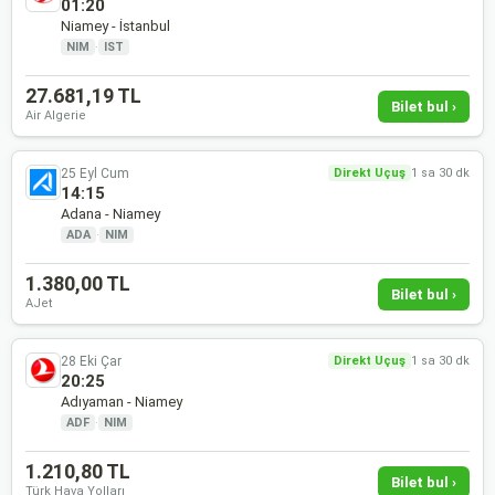
01:20
Niamey - İstanbul
NIM
·
IST
27.681,19 TL
Bilet bul ›
Air Algerie
25 Eyl Cum
Direkt Uçuş
1 sa 30 dk
14:15
Adana - Niamey
ADA
·
NIM
1.380,00 TL
Bilet bul ›
AJet
28 Eki Çar
Direkt Uçuş
1 sa 30 dk
20:25
Adıyaman - Niamey
ADF
·
NIM
1.210,80 TL
Bilet bul ›
Türk Hava Yolları