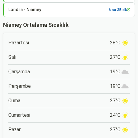
Londra - Niamey
6 sa 35 dk
Niamey Ortalama Sıcaklık
Pazartesi
28°C
Salı
27°C
Çarşamba
19°C
Perşembe
19°C
Cuma
27°C
Cumartesi
24°C
Pazar
27°C