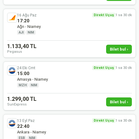
16 Ağu Paz
Direkt Uçuş
1 sa 30 dk
17:20
Ağrı - Niamey
AJI
·
NIM
1.133,40 TL
Bilet bul ›
Pegasus
24 Eki Cmt
Direkt Uçuş
1 sa 30 dk
15:00
Amasya - Niamey
MZH
·
NIM
1.299,00 TL
Bilet bul ›
SunExpress
13 Eyl Paz
Direkt Uçuş
1 sa 30 dk
22:40
Ankara - Niamey
ESB
·
NIM