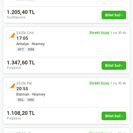
1.205,40 TL
Bilet bul ›
SunExpress
24 Eki Cmt
Direkt Uçuş
1 sa 30 dk
17:05
Antalya - Niamey
AYT
·
NIM
1.347,60 TL
Bilet bul ›
Pegasus
29 Eki Per
Direkt Uçuş
1 sa 30 dk
20:55
Batman - Niamey
BAL
·
NIM
1.108,20 TL
Bilet bul ›
Pegasus