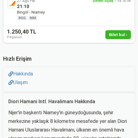
27 Ağu Per
Direkt Uçuş
1 sa 30 dk
21:10
Bingöl - Niamey
BGG
·
NIM
1.250,40 TL
Bilet bul ›
Pegasus
Hızlı Erişim
Hakkında
Ulaşım
Diori Hamani Intl. Havalimanı Hakkında
Nijer'in başkenti Niamey'in güneydoğusunda, şehir
merkezine yaklaşık 8 kilometre mesafede yer alan Diori
Hamani Uluslararası Havalimanı, ülkenin en önemli hava