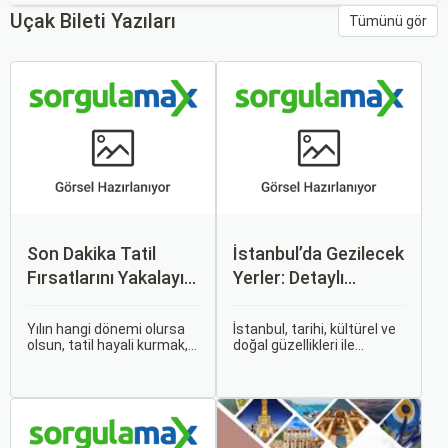
Uçak Bileti Yazıları
Tümünü gör
Son Dakika Tatil
İstanbul’da Gezilecek
Fırsatlarını Yakalayın:
Yerler: Detaylı
Uygun Uçak ve Otel
Rehber
İpuçları
Yılın hangi dönemi olursa
İstanbul, tarihi, kültürel ve
olsun, tatil hayali kurmak,
doğal güzellikleri ile
bir sonraki seyahatinizi
dünyanın en büyüleyici
planlamak heyecan
şehirlerinden biridir. İki
vericidir. Fakat son
kıtayı birleştiren bu şehir,
dakikada karar verip bir
binlerce yıllık tarihine
anda bavulları toplayıp yola
rağmen modern dünyanın
çıkmak bazen zorlayıcı
dinamikleriyle uyum içinde