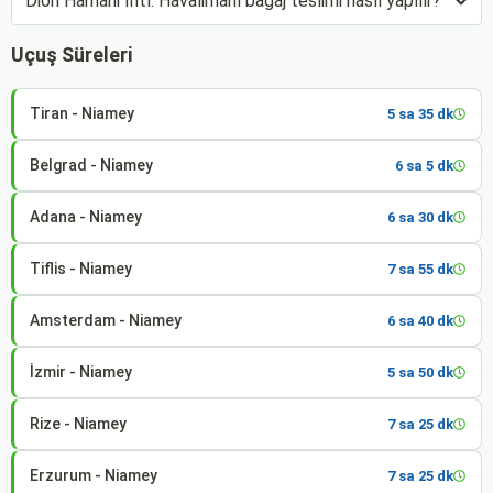
Diori Hamani Intl. Havalimanı bagaj teslimi nasıl yapılır?
Uçuş Süreleri
Tiran - Niamey
5 sa 35 dk
Belgrad - Niamey
6 sa 5 dk
Adana - Niamey
6 sa 30 dk
Tiflis - Niamey
7 sa 55 dk
Amsterdam - Niamey
6 sa 40 dk
İzmir - Niamey
5 sa 50 dk
Rize - Niamey
7 sa 25 dk
Erzurum - Niamey
7 sa 25 dk