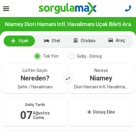
Niamey Diori Hamani Intl. Havalimanı Uçak Bileti Ara
Araç
Uçak
Otel
Otobüs
Tek Yön
Gidiş - Dönüş
Lütfen Seçin
Nereye
Nereden?
Niamey
Şehir / Havalimanı
Diori Hamani Intl. Havalimanı
Gidiş Tarihi
07
Dönüş Ekle
Ağustos
Cuma