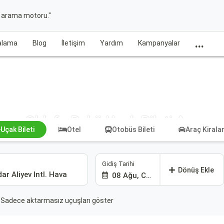
t arama motoru."
...
ralama
Blog
İletişim
Yardım
Kampanyalar
Chlef - Bakü Uçak Bileti Ara
Uçak Bileti
Otel
Otobüs Bileti
Araç Kiral
Gidiş Tarihi
Dönüş Ekle
08 Ağu, Cmt
Sadece aktarmasız uçuşları göster