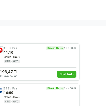
11 Eki Paz
Direkt Uçuş
6 sa 30 dk
11:10
Chlef - Bakü
CFK
·
GYD
.193,47 TL
Bilet bul ›
k Hava Yolları
25 Eki Paz
Direkt Uçuş
6 sa 30 dk
16:00
Chlef - Bakü
CFK
·
GYD