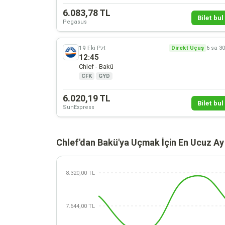
6.083,78 TL
Bilet bul 
Pegasus
19 Eki Pzt
Direkt Uçuş
6 sa 3
12:45
Chlef - Bakü
CFK
·
GYD
6.020,19 TL
Bilet bul 
SunExpress
Chlef'dan Bakü'ya Uçmak İçin En Ucuz Ay
8.320,00 TL
7.644,00 TL