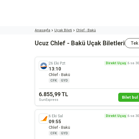
Anasayfa
Uçak Bileti
Chlef - Bakü
Ucuz Chlef - Bakü Uçak Biletleri
Tek
26 Eki Pzt
Direkt Uçuş
6 sa 3
13:10
Chlef - Bakü
CFK
·
GYD
6.855,99 TL
Bilet bul 
SunExpress
6 Eki Sal
Direkt Uçuş
6 sa 3
09:55
Chlef - Bakü
CFK
·
GYD