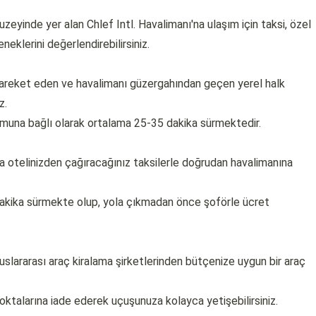
zeyinde yer alan Chlef Intl. Havalimanı'na ulaşım için taksi, özel
eklerini değerlendirebilirsiniz.
hareket eden ve havalimanı güzergahından geçen yerel halk
z.
umuna bağlı olarak ortalama 25-35 dakika sürmektedir.
a otelinizden çağıracağınız taksilerle doğrudan havalimanına
dakika sürmekte olup, yola çıkmadan önce şoförle ücret
uslararası araç kiralama şirketlerinden bütçenize uygun bir araç
noktalarına iade ederek uçuşunuza kolayca yetişebilirsiniz.