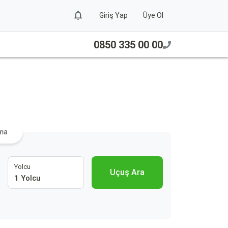
Giriş Yap
Üye Ol
0850 335 00 00
ama
Yolcu
Uçuş Ara
1 Yolcu