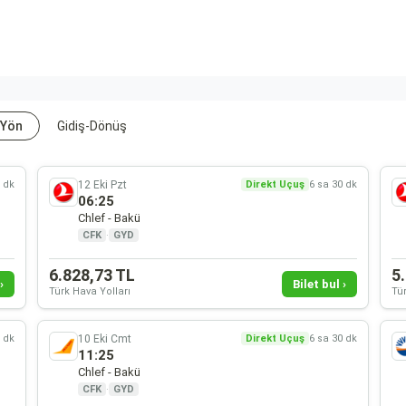
 Yön
Gidiş-Dönüş
12 Eki Pzt
0 dk
Direkt Uçuş
6 sa 30 dk
06:25
Chlef - Bakü
CFK
·
GYD
6.828,73 TL
5
›
Bilet bul ›
Türk Hava Yolları
Tür
10 Eki Cmt
0 dk
Direkt Uçuş
6 sa 30 dk
11:25
Chlef - Bakü
CFK
·
GYD