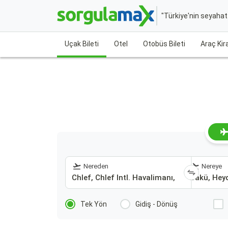
"Türkiye'nin seyaha
Uçak Bileti
Otel
Otobüs Bileti
Araç Ki
Nereden
Nereye
Tek Yön
Gidiş - Dönüş