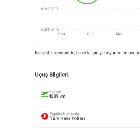
6.967,00 TL
6.291,00 TL
Oca
Şub
Mar
Bu grafik sayesinde, bu rota için yıl boyunca en uygun 
Uçuş Bilgileri
Mesafe
4209 km
Popüler Havayolu
Türk Hava Yolları