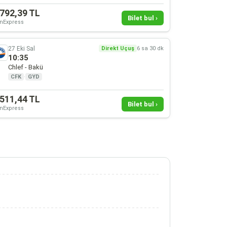
.792,39 TL
Bilet bul ›
nExpress
27 Eki Sal
Direkt Uçuş
6 sa 30 dk
10:35
Chlef - Bakü
CFK
·
GYD
.511,44 TL
Bilet bul ›
nExpress