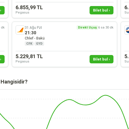
6.855,99 TL
6
›
Bilet bul ›
Pegasus
Su
31 Ağu Pzt
0 dk
Direkt Uçuş
6 sa 30 dk
21:30
Chlef - Bakü
CFK
·
GYD
5.229,81 TL
5
›
Bilet bul ›
Pegasus
Su
 Hangisidir?