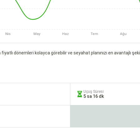
Nis
May
Haz
Tem
Ağu
fiyatlı dönemleri kolayca görebilir ve seyahat planınızı en avantajlı şekil
Uçuş Süresi
5 sa 16 dk