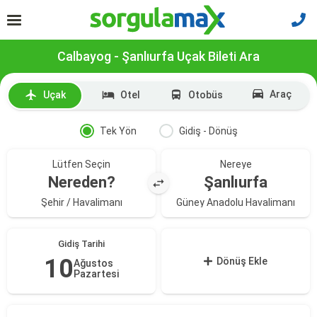
Calbayog - Şanlıurfa Uçak Bileti Ara
Araç
Uçak
Otel
Otobüs
Tek Yön
Gidiş - Dönüş
Lütfen Seçin
Nereye
Nereden?
Şanlıurfa
Şehir / Havalimanı
Güney Anadolu Havalimanı
Gidiş Tarihi
10
Dönüş Ekle
Ağustos
Pazartesi