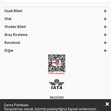
Uçak Bileti
Otel
Otobüs Bileti
Araç Kiralama
Kurumsal
Diğer
88229282
Çerez Politikası
15863
Sorgulamax olarak, bizimle paylaştığınız kişisel verilerinizin