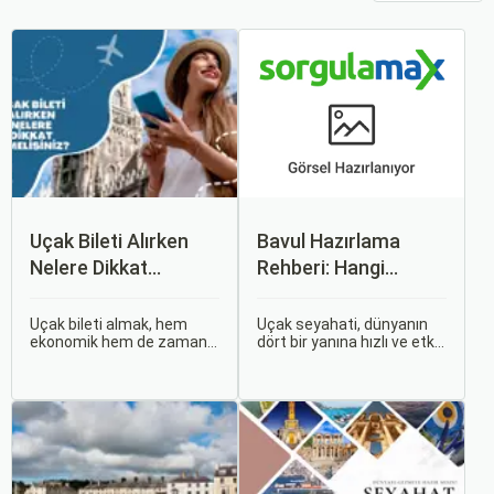
Uçak Bileti Alırken
Bavul Hazırlama
Nelere Dikkat
Rehberi: Hangi
Etmelisiniz?
Eşyalar Yanınıza
Alınmalı?
Uçak bileti almak, hem
Uçak seyahati, dünyanın
ekonomik hem de zaman
dört bir yanına hızlı ve etkili
açısından en verimli seçimi
bir şekilde ulaşmanın en
yapmak açısından dikkat
popüler yollarından biridir.
edilmesi gereken birçok
Ancak, bu tür seyahatler
unsuru barındırır. Bu
için bavul hazırlamak,
makalede, uçak bileti
doğru yapılmazsa stresli
alırken dikkat etmeniz
bir deneyim olabilir.
gereken önemli noktaları
ele alacak ve Sorgulamax.