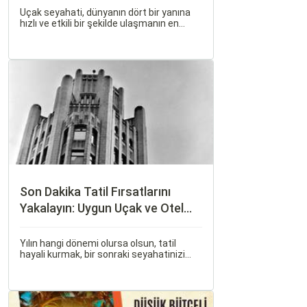
Uçak seyahati, dünyanın dört bir yanına
hızlı ve etkili bir şekilde ulaşmanın en
popüler yollarından biridir. Ancak, bu tür
seyahatler için bavul hazırlamak, doğru
yapılmazsa stresli bir deneyim olabilir.
Son Dakika Tatil Fırsatlarını
Yakalayın: Uygun Uçak ve Otel
İpuçları
Yılın hangi dönemi olursa olsun, tatil
hayali kurmak, bir sonraki seyahatinizi
planlamak heyecan vericidir. Fakat son
dakikada karar verip bir anda bavulları
toplayıp yola çıkmak bazen zorlayıcı
olabilir.