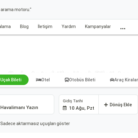
t arama motoru."
...
ralama
Blog
İletişim
Yardım
Kampanyalar
Çad - Antarktika Uçak Bileti Ara
Uçak Bileti
Otel
Otobüs Bileti
Araç Kiral
Gidiş Tarihi
Dönüş Ekle
10 Ağu, Pzt
Sadece aktarmasız uçuşları göster