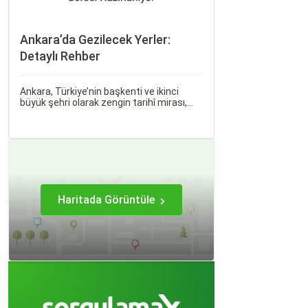
Ankara’da Gezilecek Yerler:
Detaylı Rehber
Ankara, Türkiye’nin başkenti ve ikinci
büyük şehri olarak zengin tarihî mirası,
kültürel etkinlikleri ve modern yaşam tarzı
ile dikkat çekmektedir. Anadolu’nun
kalbinde yer alan bu şehir, hem tarihî
zenginlikleri hem de doğal güzellikleri ile
ziyaretçilerine çeşitli keşif imkanları
sunmaktadır.
Haritada Görüntüle