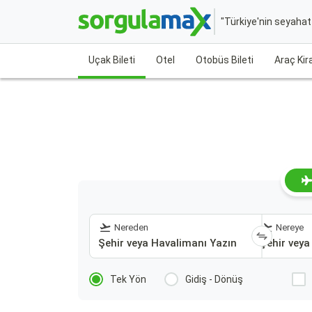
"Türkiye'nin seyaha
Uçak Bileti
Otel
Otobüs Bileti
Araç Ki
Nereden
Nereye
Tek Yön
Gidiş - Dönüş