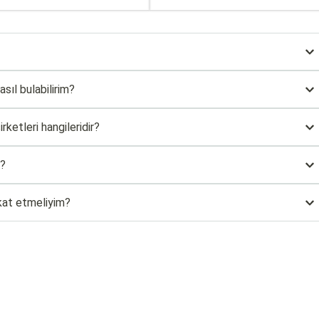
asıl bulabilirim?
ketleri hangileridir?
r?
kkat etmeliyim?