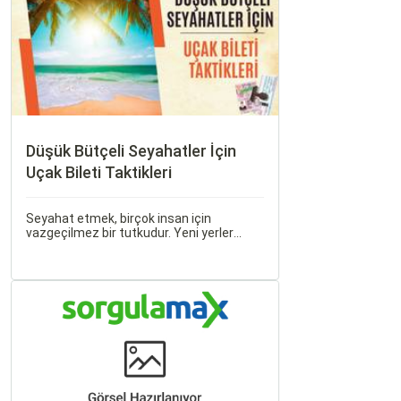
Düşük Bütçeli Seyahatler İçin
Uçak Bileti Taktikleri
Seyahat etmek, birçok insan için
vazgeçilmez bir tutkudur. Yeni yerler
keşfetmek, farklı kültürlerle tanışmak ve
unutulmaz anılar biriktirmek için seyahat
etmek harika bir yoldur.