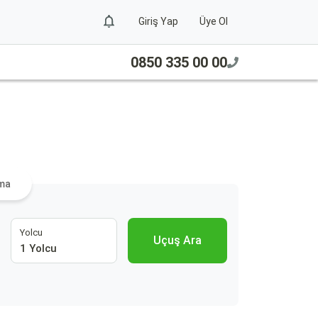
Giriş Yap
Üye Ol
0850 335 00 00
ama
Yolcu
Uçuş Ara
1 Yolcu