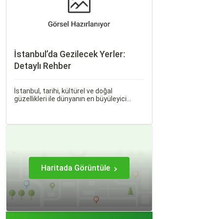
İstanbul’da Gezilecek Yerler:
Detaylı Rehber
İstanbul, tarihi, kültürel ve doğal
güzellikleri ile dünyanın en büyüleyici
şehirlerinden biridir. İki kıtayı birleştiren bu
şehir, binlerce yıllık tarihine rağmen
modern dünyanın dinamikleriyle uyum
içinde yaşamaktadır.
Haritada Görüntüle