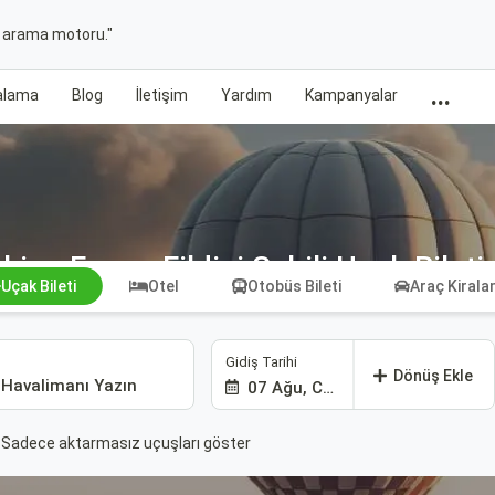
t arama motoru."
...
ralama
Blog
İletişim
Yardım
Kampanyalar
kina Faso - Fildişi Sahili Uçak Bileti
Uçak Bileti
Otel
Otobüs Bileti
Araç Kiral
Gidiş Tarihi
Dönüş Ekle
07 Ağu, Cum
Sadece aktarmasız uçuşları göster