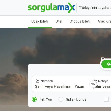
"Türkiye'nin seyaha
Uçak Bileti
Otel
Otobüs Bileti
Araç Ki
Bur
Nereden
Nereye
Tek Yön
Gidiş - Dönüş