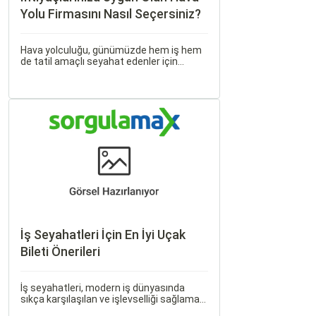
Yolu Firmasını Nasıl Seçersiniz?
Hava yolculuğu, günümüzde hem iş hem
de tatil amaçlı seyahat edenler için
vazgeçilmez bir ulaşım şekli haline geldi.
Ancak, her hava yolu firması sunduğu
hizmetler ve fiyatlandırma politikaları
açısından farklılık gösterir.
İş Seyahatleri İçin En İyi Uçak
Bileti Önerileri
İş seyahatleri, modern iş dünyasında
sıkça karşılaşılan ve işlevselliği sağlamak
adına özenle planlanması gereken