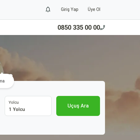
Giriş Yap
Üye Ol
0850 335 00 00
 Ara
ama
Yolcu
Uçuş Ara
1 Yolcu