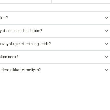
sürer?
yatlarını nasıl bulabilirim?
havayolu şirketleri hangileridir?
akkım nedir?
n nelere dikkat etmeliyim?