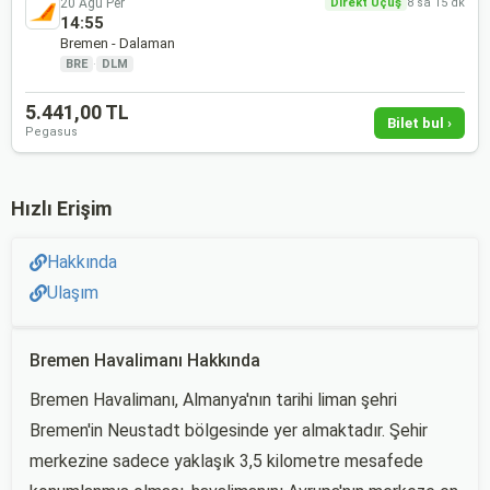
20 Ağu Per
Direkt Uçuş
8 sa 15 dk
14:55
Bremen - Dalaman
BRE
·
DLM
5.441,00 TL
Bilet bul ›
Pegasus
Hızlı Erişim
Hakkında
Ulaşım
Bremen Havalimanı Hakkında
Bremen Havalimanı, Almanya'nın tarihi liman şehri
Bremen'in Neustadt bölgesinde yer almaktadır. Şehir
merkezine sadece yaklaşık 3,5 kilometre mesafede