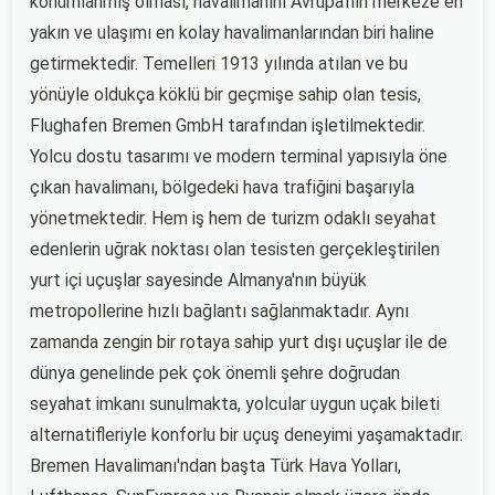
konumlanmış olması, havalimanını Avrupa'nın merkeze en
yakın ve ulaşımı en kolay havalimanlarından biri haline
getirmektedir. Temelleri 1913 yılında atılan ve bu
yönüyle oldukça köklü bir geçmişe sahip olan tesis,
Flughafen Bremen GmbH tarafından işletilmektedir.
Yolcu dostu tasarımı ve modern terminal yapısıyla öne
çıkan havalimanı, bölgedeki hava trafiğini başarıyla
yönetmektedir. Hem iş hem de turizm odaklı seyahat
edenlerin uğrak noktası olan tesisten gerçekleştirilen
yurt içi uçuşlar sayesinde Almanya'nın büyük
metropollerine hızlı bağlantı sağlanmaktadır. Aynı
zamanda zengin bir rotaya sahip yurt dışı uçuşlar ile de
dünya genelinde pek çok önemli şehre doğrudan
seyahat imkanı sunulmakta, yolcular uygun uçak bileti
alternatifleriyle konforlu bir uçuş deneyimi yaşamaktadır.
Bremen Havalimanı'ndan başta Türk Hava Yolları,