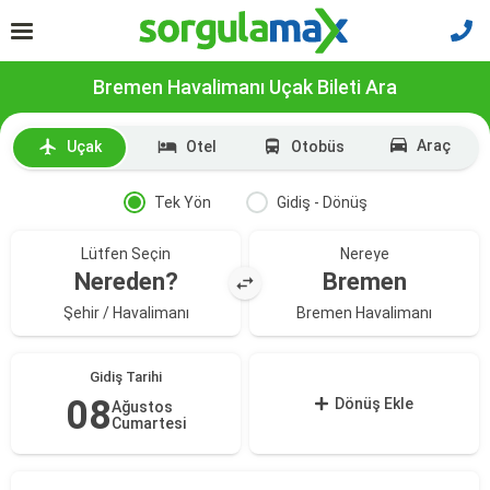
Bremen Havalimanı Uçak Bileti Ara
Araç
Uçak
Otel
Otobüs
Tek Yön
Gidiş - Dönüş
Lütfen Seçin
Nereye
Nereden?
Bremen
Şehir / Havalimanı
Bremen Havalimanı
Gidiş Tarihi
08
Dönüş Ekle
Ağustos
Cumartesi