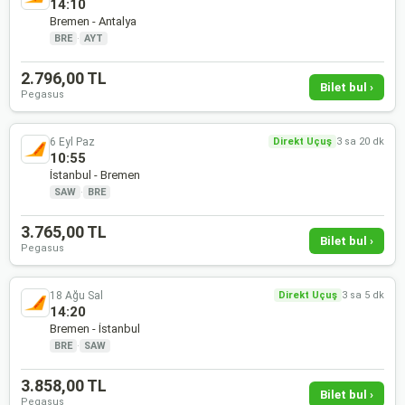
14:10
Bremen - Antalya
BRE
·
AYT
2.796,00 TL
Bilet bul ›
Pegasus
6 Eyl Paz
Direkt Uçuş
3 sa 20 dk
10:55
İstanbul - Bremen
SAW
·
BRE
3.765,00 TL
Bilet bul ›
Pegasus
18 Ağu Sal
Direkt Uçuş
3 sa 5 dk
14:20
Bremen - İstanbul
BRE
·
SAW
3.858,00 TL
Bilet bul ›
Pegasus