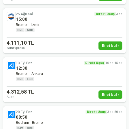
25 Ağu Sal
Direkt Uçuş
3 sa
15:00
Bremen - İzmir
BRE
·
ADB
4.111,10 TL
Bilet bul ›
SunExpress
13 Eyl Paz
Direkt Uçuş
16 sa 45 dk
12:30
Bremen - Ankara
BRE
·
ESB
4.312,58 TL
Bilet bul ›
AJet
20 Eyl Paz
Direkt Uçuş
3 sa 50 dk
08:50
Bodrum - Bremen
BJV
·
BRE