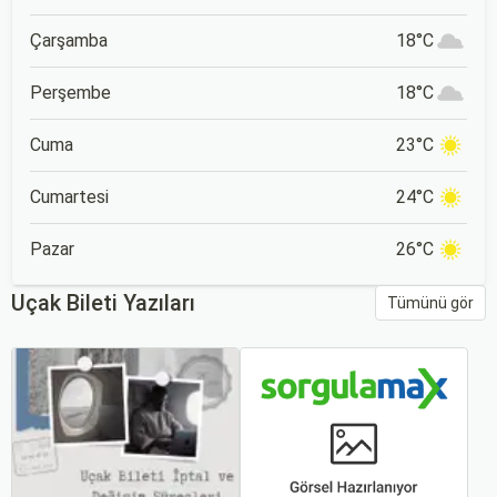
Çarşamba
18°C
Perşembe
18°C
Cuma
23°C
Cumartesi
24°C
Pazar
26°C
Uçak Bileti Yazıları
Tümünü gör