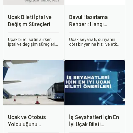
Uçak Bileti İptal ve
Bavul Hazırlama
Değişim Süreçleri
Rehberi: Hangi
Eşyalar Yanınıza
Alınmalı?
Uçak bileti satın alırken,
Uçak seyahati, dünyanın
iptal ve değişim süreçlerini
dört bir yanına hızlı ve etkili
bilmek, seyahatinizde
bir şekilde ulaşmanın en
beklenmedik durumlarla
popüler yollarından biridir.
karşılaştığınızda size
Ancak, bu tür seyahatler
büyük avantaj sağlar. Bu
için bavul hazırlamak,
makalede, uçak bileti iptal
doğru yapılmazsa stresli
ve değişim süreçlerinin
bir deneyim olabilir.
nasıl işlediği, hangi
durumlarda ücret iadesi
alabileceğiniz konularına
değineceğiz.
Uçak ve Otobüs
İş Seyahatleri İçin En
Yolculuğunu
İyi Uçak Bileti
Karşılaştırın: Hangisi
Önerileri