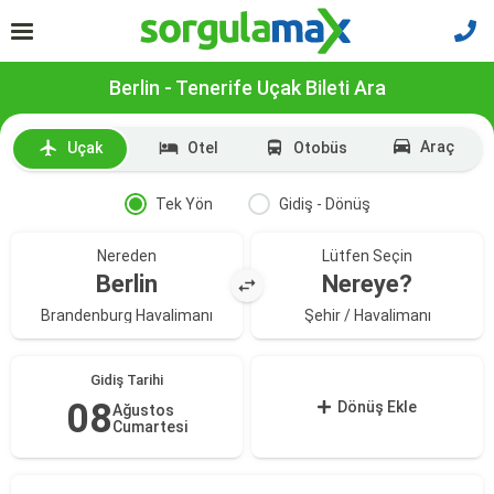
Berlin - Tenerife Uçak Bileti Ara
Araç
Uçak
Otel
Otobüs
Tek Yön
Gidiş - Dönüş
Nereden
Lütfen Seçin
Berlin
Nereye?
Brandenburg Havalimanı
Şehir / Havalimanı
Gidiş Tarihi
08
Dönüş Ekle
Ağustos
Cumartesi