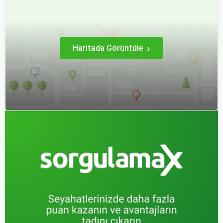
alan bu şehir, hem tarihî
başarısını doğrudan
zenginlikleri hem de doğal
etkileyen unsurlardan
güzellikleri ile
biridir.
ziyaretçilerine çeşitli keşif
imkanları sunmaktadır.
Haritada Görüntüle