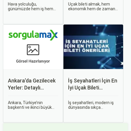
Seçersiniz?
Hava yolculuğu,
Uçak bileti almak, hem
günümüzde hem iş hem
ekonomik hem de zaman
de tatil amaçlı seyahat
açısından en verimli seçimi
edenler için vazgeçilmez
yapmak açısından dikkat
bir ulaşım şekli haline geldi.
edilmesi gereken birçok
Ancak, her hava yolu
unsuru barındırır. Bu
firması sunduğu hizmetler
makalede, uçak bileti
ve fiyatlandırma politikaları
alırken dikkat etmeniz
açısından farklılık gösterir.
gereken önemli noktaları
ele alacak ve Sorgulamax.
Ankara’da Gezilecek
İş Seyahatleri İçin En
Yerler: Detaylı
İyi Uçak Bileti
Rehber
Önerileri
Ankara, Türkiye’nin
İş seyahatleri, modern iş
başkenti ve ikinci büyük
dünyasında sıkça
şehri olarak zengin tarihî
karşılaşılan ve işlevselliği
mirası, kültürel etkinlikleri
sağlamak adına özenle
ve modern yaşam tarzı ile
planlanması gereken
dikkat çekmektedir.
süreçlerdir. Özellikle uçak
Anadolu’nun kalbinde yer
bileti seçimi, seyahatinizin