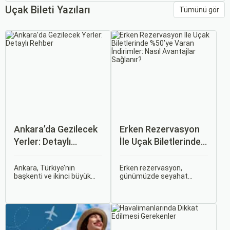
Uçak Bileti Yazıları
Tümünü gör
Ankara’da Gezilecek
Erken Rezervasyon
Yerler: Detaylı
İle Uçak Biletlerinde
Rehber
%50’ye Varan
İndirimler: Nasıl
Ankara, Türkiye’nin
Erken rezervasyon,
başkenti ve ikinci büyük
günümüzde seyahat
Avantajlar Sağlanır?
şehri olarak zengin tarihî
severler için hem
mirası, kültürel etkinlikleri
ekonomik hem de rahat bir
ve modern yaşam tarzı ile
uçuş deneyimi sunmanın
dikkat çekmektedir.
en önemli yollarından biri
Anadolu’nun kalbinde yer
haline gelmiştir. Özellikle
alan bu şehir, hem tarihî
tatil veya iş seyahatlerinde