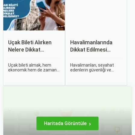
zenginlikleri hem de doğal
uçak biletlerine erken
güzellikleri ile
rezervasyon yapmak, daha
ziyaretçilerine çeşitli keşif
uygun fiyatlarla uçuş
imkanları sunmaktadır.
imkanı sağlar.
Uçak Bileti Alırken
Havalimanlarında
Nelere Dikkat
Dikkat Edilmesi
Etmelisiniz?
Gerekenler
Uçak bileti almak, hem
Havalimanları, seyahat
ekonomik hem de zaman
edenlerin güvenliği ve
açısından en verimli seçimi
rahatlığı için çeşitli
yapmak açısından dikkat
kurallara ve düzenlemelere
edilmesi gereken birçok
tabidir. Bu yazıda,
unsuru barındırır. Bu
havalimanlarında dikkat
makalede, uçak bileti
edilmesi gereken önemli
alırken dikkat etmeniz
noktaları, güvenlik
gereken önemli noktaları
kontrollerini ve bekleme
ele alacak ve Sorgulamax.
süreleri hakkında ipuçlarını
detaylı bir şekilde ele
alacağız.
Haritada Görüntüle