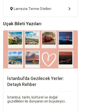
Lamezia Terme Otelleri
Uçak Bileti Yazıları
İstanbul’da Gezilecek Yerler:
Detaylı Rehber
İstanbul, tarihi, kültürel ve doğal
güzellikleri ile dünyanın en büyüleyici
şehirlerinden biridir. İki kıtayı birleştiren bu
şehir, binlerce yıllık tarihine rağmen