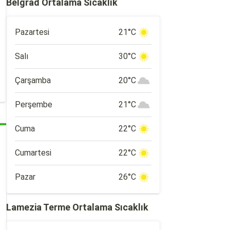
Belgrad Ortalama Sıcaklık
Pazartesi
21°C
Salı
30°C
Çarşamba
20°C
Perşembe
21°C
Cuma
22°C
Cumartesi
22°C
Pazar
26°C
Lamezia Terme Ortalama Sıcaklık