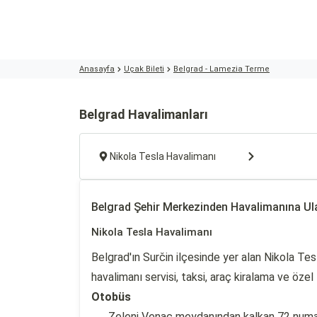
Anasayfa
Uçak Bileti
Belgrad - Lamezia Terme
Belgrad Havalimanları
Nikola Tesla Havalimanı
Belgrad Şehir Merkezinden Havalimanına U
Nikola Tesla Havalimanı
Belgrad'ın Surčin ilçesinde yer alan Nikola Te
havalimanı servisi, taksi, araç kiralama ve öze
Otobüs
Zeleni Venac meydanından kalkan 72 numara