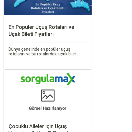
En Popüler Uçuş Rotaları ve
Uçak Bileti Fiyatları
Dünya genelinde en popüler uçuş
rotalarını ve bu rotalardaki uçak bileti
fiyatlarına dair ayrıntılı bir analiz yapmak
oldukça kapsamlı bir konudur. En popüler
rotalar, çeşitli faktörlere bağlı olarak
değişebilir; bunlar arasında ekonomik
durumlar, turizm trendleri ve uluslararası
ilişkiler bulunmaktadır.
Çocuklu Aileler için Uçuş