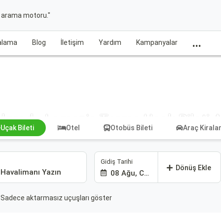
t arama motoru."
...
ralama
Blog
İletişim
Yardım
Kampanyalar
lgrad - Lamezia Terme Uçak Bileti 
Uçak Bileti
Otel
Otobüs Bileti
Araç Kiral
Gidiş Tarihi
Dönüş Ekle
08 Ağu, Cmt
Sadece aktarmasız uçuşları göster