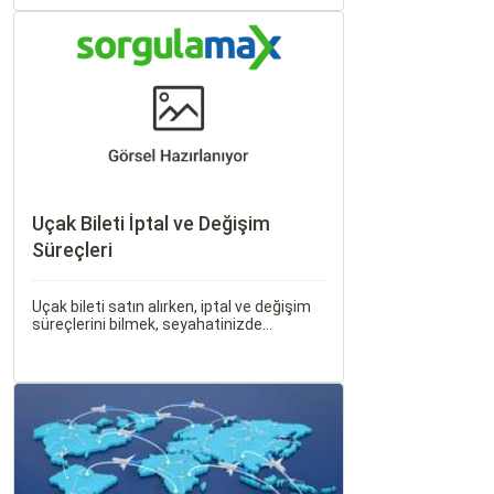
modern dünyanın dinamikleriyle uyum
içinde yaşamaktadır.
Uçak Bileti İptal ve Değişim
Süreçleri
Uçak bileti satın alırken, iptal ve değişim
süreçlerini bilmek, seyahatinizde
beklenmedik durumlarla karşılaştığınızda
size büyük avantaj sağlar. Bu makalede,
uçak bileti iptal ve değişim süreçlerinin
nasıl işlediği, hangi durumlarda ücret
iadesi alabileceğiniz konularına
değineceğiz.