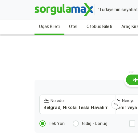
"Türkiye'nin seyaha
Uçak Bileti
Otel
Otobüs Bileti
Araç Ki
Be
Nereden
Nereye
Tek Yön
Gidiş - Dönüş