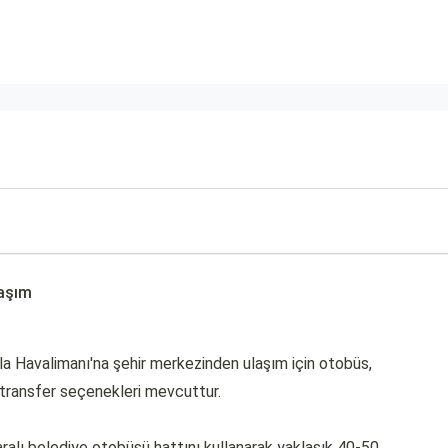
laşım
sla Havalimanı'na şehir merkezinden ulaşım için otobüs,
l transfer seçenekleri mevcuttur.
lı belediye otobüsü hattını kullanarak yaklaşık 40-50