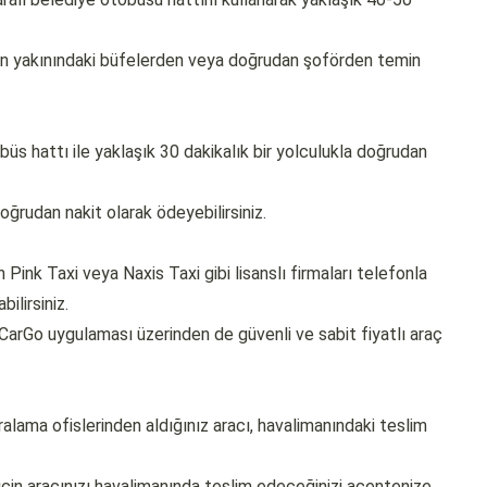
ın yakınındaki büfelerden veya doğrudan şoförden temin
üs hattı ile yaklaşık 30 dakikalık bir yolculukla doğrudan
oğrudan nakit olarak ödeyebilirsiniz.
Pink Taxi veya Naxis Taxi gibi lisanslı firmaları telefonla
ilirsiniz.
 CarGo uygulaması üzerinden de güvenli ve sabit fiyatlı araç
ralama ofislerinden aldığınız aracı, havalimanındaki teslim
çin aracınızı havalimanında teslim edeceğinizi acentenize