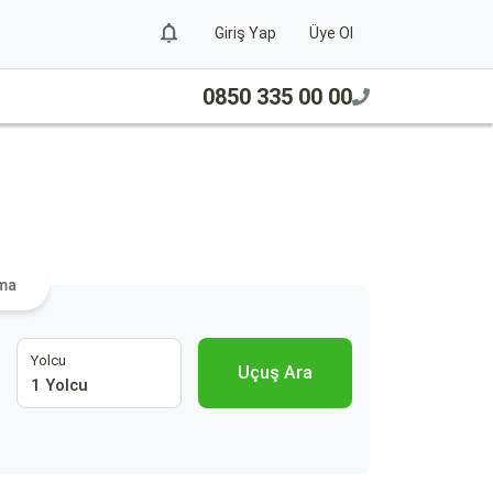
Giriş Yap
Üye Ol
0850 335 00 00
Ara
ama
Yolcu
Uçuş Ara
1 Yolcu