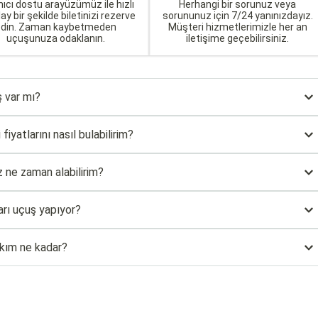
nıcı dostu arayüzümüz ile hızlı
Herhangi bir sorunuz veya
lay bir şekilde biletinizi rezerve
sorununuz için 7/24 yanınızdayız.
edin. Zaman kaybetmeden
Müşteri hizmetlerimizle her an
uçuşunuza odaklanın.
iletişime geçebilirsiniz.
 var mı?
yatlarını nasıl bulabilirim?
 ne zaman alabilirim?
arı uçuş yapıyor?
kım ne kadar?