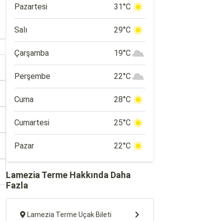
Pazartesi
31°C
Salı
29°C
Çarşamba
19°C
Perşembe
22°C
Cuma
28°C
Cumartesi
25°C
Pazar
22°C
Lamezia Terme Hakkında Daha
Fazla
Lamezia Terme Uçak Bileti