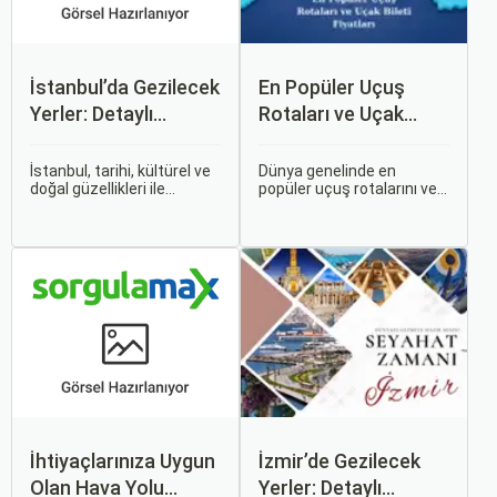
İstanbul’da Gezilecek
En Popüler Uçuş
Yerler: Detaylı
Rotaları ve Uçak
Rehber
Bileti Fiyatları
İstanbul, tarihi, kültürel ve
Dünya genelinde en
doğal güzellikleri ile
popüler uçuş rotalarını ve
dünyanın en büyüleyici
bu rotalardaki uçak bileti
şehirlerinden biridir. İki
fiyatlarına dair ayrıntılı bir
kıtayı birleştiren bu şehir,
analiz yapmak oldukça
binlerce yıllık tarihine
kapsamlı bir konudur. En
rağmen modern dünyanın
popüler rotalar, çeşitli
dinamikleriyle uyum içinde
faktörlere bağlı olarak
yaşamaktadır.
değişebilir; bunlar arasında
ekonomik durumlar, turizm
trendleri ve uluslararası
ilişkiler bulunmaktadır.
İhtiyaçlarınıza Uygun
İzmir’de Gezilecek
Olan Hava Yolu
Yerler: Detaylı