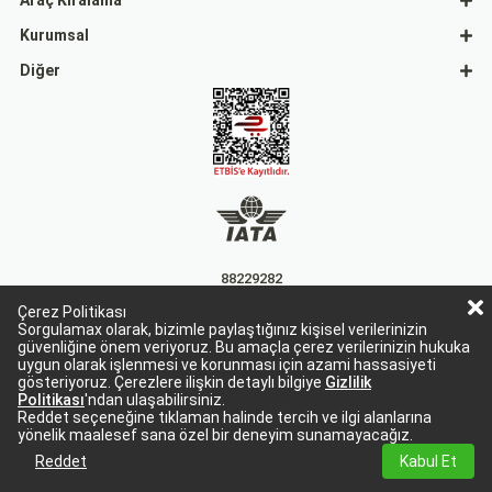
Araç Kiralama
Kurumsal
Diğer
88229282
Çerez Politikası
15863
Sorgulamax olarak, bizimle paylaştığınız kişisel verilerinizin
güvenliğine önem veriyoruz. Bu amaçla çerez verilerinizin hukuka
uygun olarak işlenmesi ve korunması için azami hassasiyeti
gösteriyoruz. Çerezlere ilişkin detaylı bilgiye
Gizlilik
Politikası
'ndan ulaşabilirsiniz.
Reddet seçeneğine tıklaman halinde tercih ve ilgi alanlarına
yönelik maalesef sana özel bir deneyim sunamayacağız.
Sorgulamax Turizim, TURSAB Belge No: 15863
Sorgulamax.com IATA üyesidir. '88229282'
Reddet
Kabul Et
© 2024 Tüm hakları saklıdır. sorgulamax.com