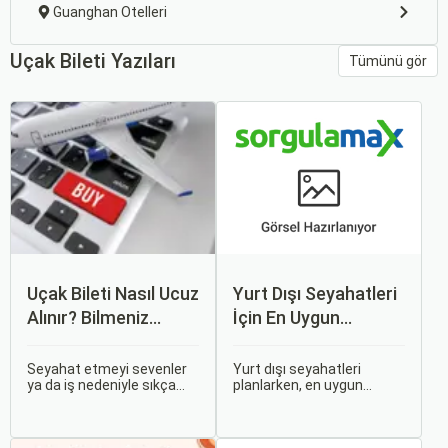
Guanghan Otelleri
Uçak Bileti Yazıları
Tümünü gör
Uçak Bileti Nasıl Ucuz
Yurt Dışı Seyahatleri
Alınır? Bilmeniz
İçin En Uygun
Gereken Tüm
Zamanlar
Detaylar
Seyahat etmeyi sevenler
Yurt dışı seyahatleri
ya da iş nedeniyle sıkça
planlarken, en uygun
seyahat edenler için ucuz
zaman dilimlerini seçmek
uçak bileti bulmak her
hem ekonomik açıdan
zaman cazip olmuştur.
avantaj sağlar hem de