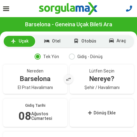
Barselona - Geneina Uçak Bileti Ara
Araç
Uçak
Otel
Otobüs
Tek Yön
Gidiş - Dönüş
Nereden
Lütfen Seçin
Barselona
Nereye?
El Prat Havalimanı
Şehir / Havalimanı
Gidiş Tarihi
08
Dönüş Ekle
Ağustos
Cumartesi