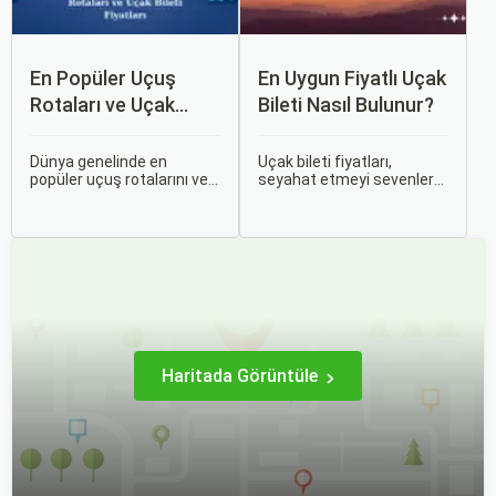
En Popüler Uçuş
En Uygun Fiyatlı Uçak
Rotaları ve Uçak
Bileti Nasıl Bulunur?
Bileti Fiyatları
Dünya genelinde en
Uçak bileti fiyatları,
popüler uçuş rotalarını ve
seyahat etmeyi sevenler
bu rotalardaki uçak bileti
için önemli bir maliyet
fiyatlarına dair ayrıntılı bir
kalemidir. Ancak, doğru
analiz yapmak oldukça
stratejiler ve biraz
kapsamlı bir konudur. En
araştırma ile uygun fiyatlı
popüler rotalar, çeşitli
uçak bileti bulmak
faktörlere bağlı olarak
mümkündür.
değişebilir; bunlar arasında
ekonomik durumlar, turizm
trendleri ve uluslararası
ilişkiler bulunmaktadır.
Haritada Görüntüle