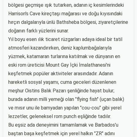
bölgesi geçmişe ışık tutarken, adanın iç kesimlerindeki
Harrison's Cave kireçtaşı mağarası ve doğu kıyısındaki
hırçın dalgalarıyla ünlü Bathsheba bölgesi, ziyaretçilerine
doğanın farklı yüzlerini sunar.
Yıl boyu esen ılık ticaret rüzgarları adaya ideal bir tatil
atmosferi kazandırırken, deniz kaplumbağalarıyla
yüzmek, katamaran turlarına katılmak ve dünyanın en
eski rom üreticisi Mount Gay İçki İmalathanesi'ni
keşfetmek popüler aktiviteler arasındadır. Adanın
hareketli sosyal yaşamı, cuma geceleri düzenlenen
meşhur Oistins Balık Pazarı şenliğinde hayat bulur;
burada adanın milli yemeği olan "flying fish" (uçan balık)
ve mısır unu ile bamyadan yapılan "cou-cou" gibi yerel
lezzetler, geleneksel rom punch eşliğinde tadılır.
Bu eşsiz ada deneyimini tamamlamak ve Barbados'u
baştan başa keşfetmek için yerel halkın "ZR" adını