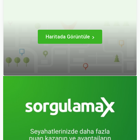
daha keyifli bir tatil
kapsamlı bir konudur. En
geçirmenizi sağlar. Bu
popüler rotalar, çeşitli
yazıda, mevsimsel
faktörlere bağlı olarak
değişiklikleri, özel tatil
değişebilir; bunlar arasında
günlerini ve Sorgulamax.
ekonomik durumlar, turizm
trendleri ve uluslararası
ilişkiler bulunmaktadır.
Haritada Görüntüle