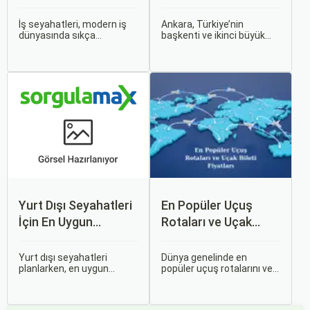
Önerileri
Rehber
İş seyahatleri, modern iş
Ankara, Türkiye’nin
dünyasında sıkça
başkenti ve ikinci büyük
karşılaşılan ve işlevselliği
şehri olarak zengin tarihî
sağlamak adına özenle
mirası, kültürel etkinlikleri
planlanması gereken
ve modern yaşam tarzı ile
süreçlerdir. Özellikle uçak
dikkat çekmektedir.
bileti seçimi, seyahatinizin
Anadolu’nun kalbinde yer
başarısını doğrudan
alan bu şehir, hem tarihî
etkileyen unsurlardan
zenginlikleri hem de doğal
biridir.
güzellikleri ile
ziyaretçilerine çeşitli keşif
imkanları sunmaktadır.
Yurt Dışı Seyahatleri
En Popüler Uçuş
İçin En Uygun
Rotaları ve Uçak
Zamanlar
Bileti Fiyatları
Yurt dışı seyahatleri
Dünya genelinde en
planlarken, en uygun
popüler uçuş rotalarını ve
zaman dilimlerini seçmek
bu rotalardaki uçak bileti
hem ekonomik açıdan
fiyatlarına dair ayrıntılı bir
avantaj sağlar hem de
analiz yapmak oldukça