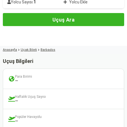
1
Yolcu Sayısı:
Yolcu Ekle
Uçuş Ara
Anasayfa
Uçak Bileti
Barbados
Uçuş Bilgileri
Para Birimi
—
Haftalık Uçuş Sayısı
—
Popüler Havayolu
—