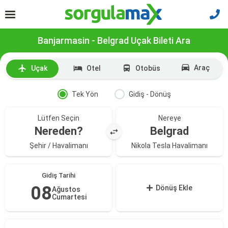
Banjarmasin - Belgrad Uçak Bileti Ara
Araç
Uçak
Otel
Otobüs
Tek Yön
Gidiş - Dönüş
Lütfen Seçin
Nereye
Nereden?
Belgrad
Şehir / Havalimanı
Nikola Tesla Havalimanı
Gidiş Tarihi
08
Dönüş Ekle
Ağustos
Cumartesi