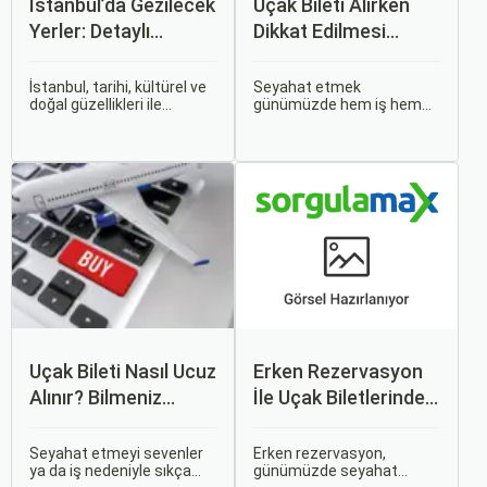
İstanbul’da Gezilecek
Uçak Bileti Alırken
Yerler: Detaylı
Dikkat Edilmesi
Rehber
Gereken 6 Önemli
Nokta
İstanbul, tarihi, kültürel ve
Seyahat etmek
doğal güzellikleri ile
günümüzde hem iş hem
dünyanın en büyüleyici
de tatil amaçlı sıklıkla
şehirlerinden biridir. İki
başvurduğumuz bir
kıtayı birleştiren bu şehir,
aktivite haline geldi.
binlerce yıllık tarihine
Özellikle uçak bileti alırken
rağmen modern dünyanın
doğru kararları vermek,
dinamikleriyle uyum içinde
hem bütçeyi korumak hem
yaşamaktadır.
de konforlu bir seyahat
sağlamak adına büyük
önem taşır.
Uçak Bileti Nasıl Ucuz
Erken Rezervasyon
Alınır? Bilmeniz
İle Uçak Biletlerinde
Gereken Tüm
%50’ye Varan
Detaylar
İndirimler: Nasıl
Seyahat etmeyi sevenler
Erken rezervasyon,
ya da iş nedeniyle sıkça
günümüzde seyahat
Avantajlar Sağlanır?