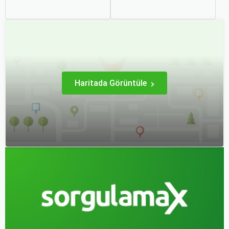
seyahat edenler için ucuz
severler için hem
uçak bileti bulmak her
ekonomik hem de rahat bir
zaman cazip olmuştur.
uçuş deneyimi sunmanın
Peki, uçak biletinizi daha
en önemli yollarından biri
uygun fiyatlarla nasıl
haline gelmiştir. Özellikle
alabilirsiniz? Aslında doğru
tatil veya iş seyahatlerinde
zamanda ve doğru
uçak biletlerine erken
yöntemlerle uçak bileti
rezervasyon yapmak, daha
almanın birçok püf noktası
uygun fiyatlarla uçuş
var.
imkanı sağlar.
Haritada Görüntüle