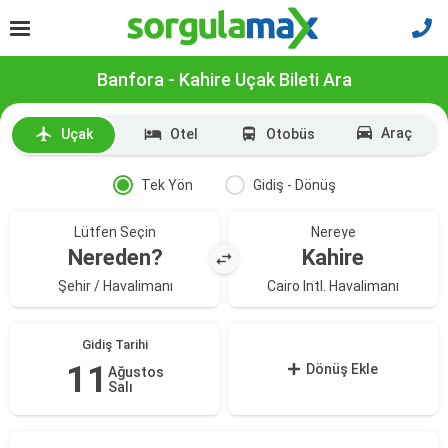
Banfora - Kahire Uçak Bileti Ara
Araç
Uçak
Otel
Otobüs
Tek Yön
Gidiş - Dönüş
Lütfen Seçin
Nereye
Nereden?
Kahire
Şehir / Havalimanı
Cairo Intl. Havalimanı
Gidiş Tarihi
11
Dönüş Ekle
Ağustos
Salı