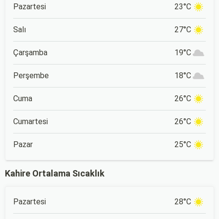
Pazartesi
23°C
Salı
27°C
Çarşamba
19°C
Perşembe
18°C
Cuma
26°C
Cumartesi
26°C
Pazar
25°C
Kahire Ortalama Sıcaklık
Pazartesi
28°C