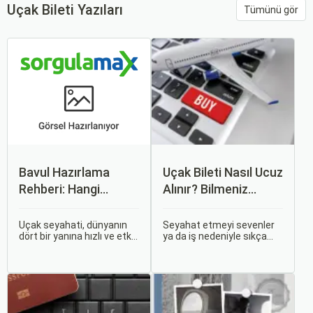
Uçak Bileti Yazıları
Tümünü gör
Bavul Hazırlama
Uçak Bileti Nasıl Ucuz
Rehberi: Hangi
Alınır? Bilmeniz
Eşyalar Yanınıza
Gereken Tüm
Alınmalı?
Detaylar
Uçak seyahati, dünyanın
Seyahat etmeyi sevenler
dört bir yanına hızlı ve etkili
ya da iş nedeniyle sıkça
bir şekilde ulaşmanın en
seyahat edenler için ucuz
popüler yollarından biridir.
uçak bileti bulmak her
Ancak, bu tür seyahatler
zaman cazip olmuştur.
için bavul hazırlamak,
Peki, uçak biletinizi daha
doğru yapılmazsa stresli
uygun fiyatlarla nasıl
bir deneyim olabilir.
alabilirsiniz? Aslında doğru