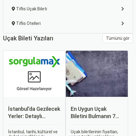
Tiflis Uçak Bileti
Tiflis Otelleri
Uçak Bileti Yazıları
Tümünü gör
İstanbul’da Gezilecek
En Uygun Uçak
Yerler: Detaylı
Biletini Bulmanın 7
Rehber
Püf Noktası
İstanbul, tarihi, kültürel ve
Uçak biletlerinin fiyatları,