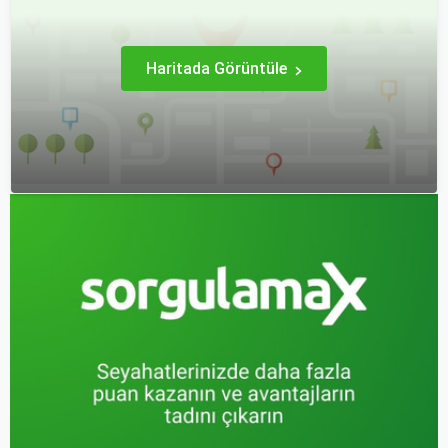
hale getirebilirsiniz.
kontrollerini ve bekleme
süreleri hakkında ipuçlarını
detaylı bir şekilde ele
alacağız.
Haritada Görüntüle