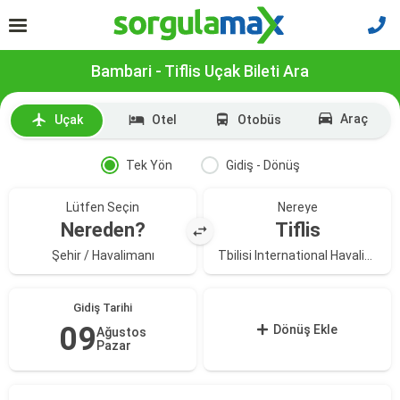
Bambari - Tiflis Uçak Bileti Ara
Araç
Uçak
Otel
Otobüs
Tek Yön
Gidiş - Dönüş
Lütfen Seçin
Nereye
Nereden?
Tiflis
Şehir / Havalimanı
Tbilisi International Havalimanı
Gidiş Tarihi
09
Dönüş Ekle
Ağustos
Pazar