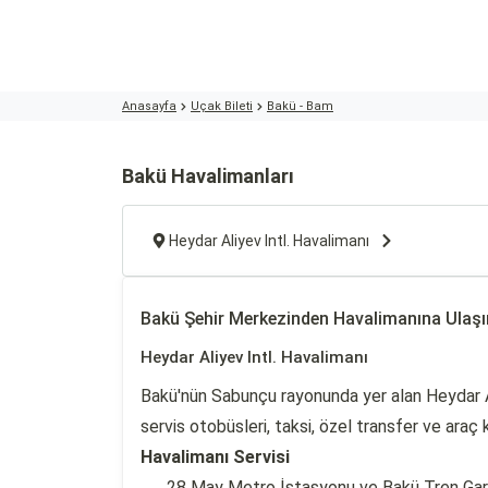
Anasayfa
Uçak Bileti
Bakü - Bam
Bakü Havalimanları
Heydar Aliyev Intl. Havalimanı
Bakü Şehir Merkezinden Havalimanına Ulaş
Heydar Aliyev Intl. Havalimanı
Bakü'nün Sabunçu rayonunda yer alan Heydar Al
servis otobüsleri, taksi, özel transfer ve araç k
Havalimanı Servisi
28 May Metro İstasyonu ve Bakü Tren Garı