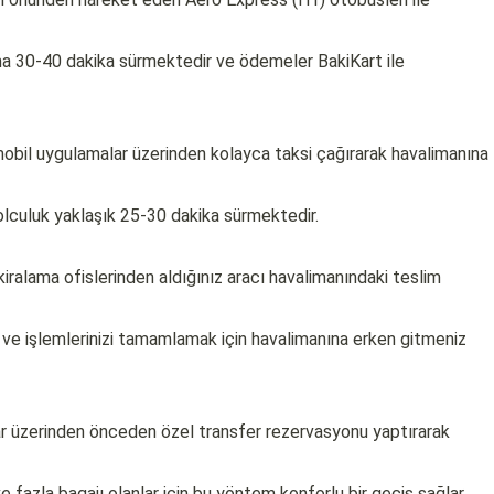
ama 30-40 dakika sürmektedir ve ödemeler BakiKart ile
 mobil uygulamalar üzerinden kolayca taksi çağırarak havalimanına
olculuk yaklaşık 25-30 dakika sürmektedir.
iralama ofislerinden aldığınız aracı havalimanındaki teslim
ve işlemlerinizi tamamlamak için havalimanına erken gitmeniz
mlar üzerinden önceden özel transfer rezervasyonu yaptırarak
ve fazla bagajı olanlar için bu yöntem konforlu bir geçiş sağlar.