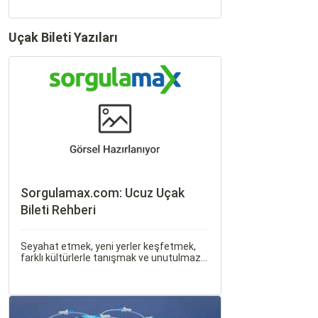
Uçak Bileti Yazıları
Sorgulamax.com: Ucuz Uçak
Bileti Rehberi
Seyahat etmek, yeni yerler keşfetmek,
farklı kültürlerle tanışmak ve unutulmaz
anılar biriktirmek için mükemmel bir
yoldur. Bu yolculukların ilk adımı ise,
genellikle bir uçak bileti satın almaktır.