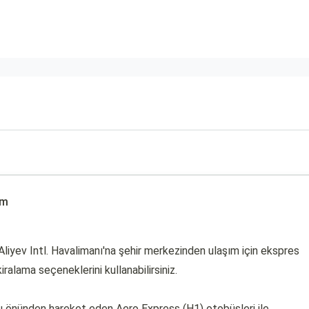
ım
iyev Intl. Havalimanı'na şehir merkezinden ulaşım için ekspres
iralama seçeneklerini kullanabilirsiniz.
 önünden hareket eden Aero Express (H1) otobüsleri ile