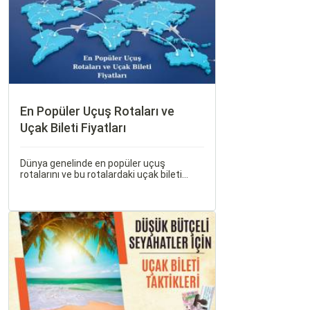
En Popüler Uçuş Rotaları ve
Uçak Bileti Fiyatları
Dünya genelinde en popüler uçuş
rotalarını ve bu rotalardaki uçak bileti
fiyatlarına dair ayrıntılı bir analiz yapmak
oldukça kapsamlı bir konudur. En popüler
rotalar, çeşitli faktörlere bağlı olarak
değişebilir; bunlar arasında ekonomik
durumlar, turizm trendleri ve uluslararası
ilişkiler bulunmaktadır.