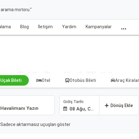
t arama motoru."
...
ralama
Blog
İletişim
Yardım
Kampanyalar
Bakü - Bam Uçak Bileti Ara
Uçak Bileti
Otel
Otobüs Bileti
Araç Kiral
Gidiş Tarihi
Dönüş Ekle
08 Ağu, Cmt
Sadece aktarmasız uçuşları göster