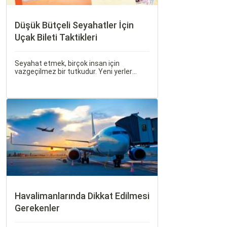
Düşük Bütçeli Seyahatler İçin
Uçak Bileti Taktikleri
Seyahat etmek, birçok insan için
vazgeçilmez bir tutkudur. Yeni yerler
keşfetmek, farklı kültürlerle tanışmak ve
unutulmaz anılar biriktirmek için seyahat
etmek harika bir yoldur.
Havalimanlarında Dikkat Edilmesi
Gerekenler