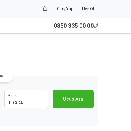
Giriş Yap
Üye Ol
0850 335 00 00
ama
Yolcu
Uçuş Ara
1 Yolcu