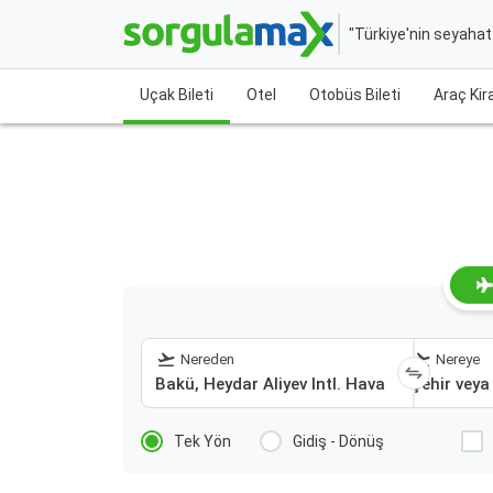
"Türkiye'nin seyaha
Uçak Bileti
Otel
Otobüs Bileti
Araç Ki
Nereden
Nereye
Tek Yön
Gidiş - Dönüş