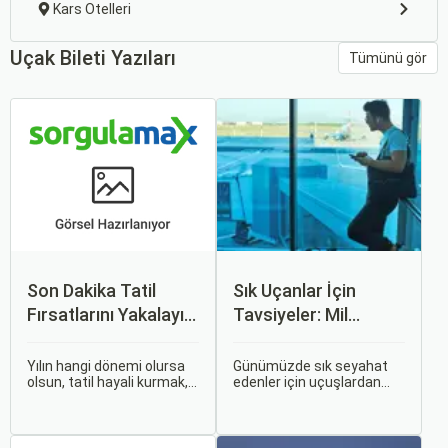
Kars Otelleri
Uçak Bileti Yazıları
Tümünü gör
Son Dakika Tatil
Sık Uçanlar İçin
Fırsatlarını Yakalayın:
Tavsiyeler: Mil
Uygun Uçak ve Otel
Puanları ve Fırsatlar
İpuçları
Yılın hangi dönemi olursa
Günümüzde sık seyahat
olsun, tatil hayali kurmak,
edenler için uçuşlardan
bir sonraki seyahatinizi
maksimum verim almak
planlamak heyecan
oldukça önemli. Bu
vericidir. Fakat son
noktada devreye mil
dakikada karar verip bir
puanları ve çeşitli seyahat