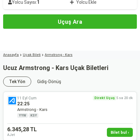
1
Yolcu Sayısı:
Yolcu Ekle
Uçuş Ara
Anasayfa
Uçak Bileti
Armstrong - Kars
Ucuz Armstrong - Kars Uçak Biletleri
Tek Yön
Gidiş-Dönüş
11 Eyl Cum
Direkt Uçuş
5 sa 20 dk
22:25
Armstrong - Kars
YYW
·
KSY
6.345,28 TL
Bilet bul ›
AJet