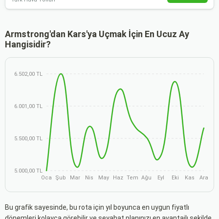
Armstrong'dan Kars'ya Uçmak İçin En Ucuz Ay
Hangisidir?
6.502,00 TL
6.001,00 TL
5.500,00 TL
5.000,00 TL
Oca
Şub
Mar
Nis
May
Haz
Tem
Ağu
Eyl
Eki
Kas
Ara
Bu grafik sayesinde, bu rota için yıl boyunca en uygun fiyatlı
dönemleri kolayca görebilir ve seyahat planınızı en avantajlı şekilde