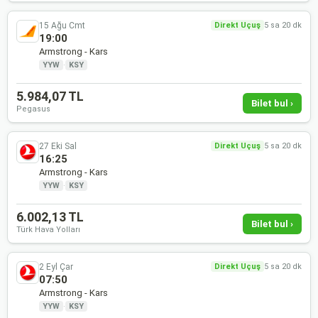
15 Ağu Cmt
Direkt Uçuş
5 sa 20 dk
19:00
Armstrong - Kars
YYW
·
KSY
5.984,07 TL
Bilet bul ›
Pegasus
27 Eki Sal
Direkt Uçuş
5 sa 20 dk
16:25
Armstrong - Kars
YYW
·
KSY
6.002,13 TL
Bilet bul ›
Türk Hava Yolları
2 Eyl Çar
Direkt Uçuş
5 sa 20 dk
07:50
Armstrong - Kars
YYW
·
KSY