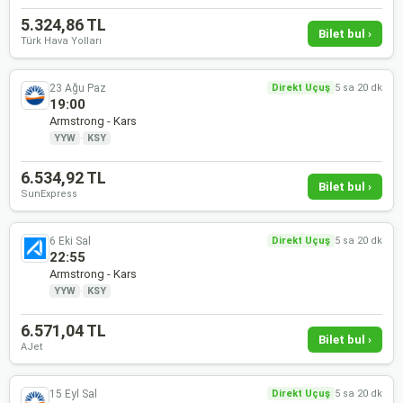
5.324,86 TL
Bilet bul ›
Türk Hava Yolları
23 Ağu Paz
Direkt Uçuş
5 sa 20 dk
19:00
Armstrong - Kars
YYW
·
KSY
6.534,92 TL
Bilet bul ›
SunExpress
6 Eki Sal
Direkt Uçuş
5 sa 20 dk
22:55
Armstrong - Kars
YYW
·
KSY
6.571,04 TL
Bilet bul ›
AJet
15 Eyl Sal
Direkt Uçuş
5 sa 20 dk