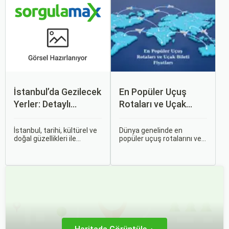
anda bavulları toplayıp yola
fırsatları giriyor.
çıkmak bazen zorlayıcı
olabilir.
İstanbul’da Gezilecek
En Popüler Uçuş
Yerler: Detaylı
Rotaları ve Uçak
Rehber
Bileti Fiyatları
İstanbul, tarihi, kültürel ve
Dünya genelinde en
doğal güzellikleri ile
popüler uçuş rotalarını ve
dünyanın en büyüleyici
bu rotalardaki uçak bileti
şehirlerinden biridir. İki
fiyatlarına dair ayrıntılı bir
kıtayı birleştiren bu şehir,
analiz yapmak oldukça
binlerce yıllık tarihine
kapsamlı bir konudur. En
rağmen modern dünyanın
popüler rotalar, çeşitli
dinamikleriyle uyum içinde
faktörlere bağlı olarak
yaşamaktadır.
değişebilir; bunlar arasında
ekonomik durumlar, turizm
trendleri ve uluslararası
ilişkiler bulunmaktadır.