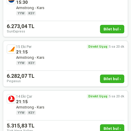
15:30
Armstrong - Kars
YYW
·
KSY
6.273,04 TL
Bilet bul ›
SunExpress
15 Eki Per
Direkt Uçuş
5 sa 20 dk
21:15
Armstrong - Kars
YYW
·
KSY
6.282,07 TL
Bilet bul ›
Pegasus
14 Eki Çar
Direkt Uçuş
5 sa 20 dk
21:15
Armstrong - Kars
YYW
·
KSY
5.315,83 TL
Bilet bul ›
Türk Hava Yolları