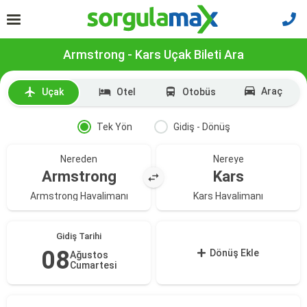
Armstrong - Kars Uçak Bileti Ara
Araç
Uçak
Otel
Otobüs
Tek Yön
Gidiş - Dönüş
Nereden
Nereye
Armstrong
Kars
Armstrong Havalimanı
Kars Havalimanı
Gidiş Tarihi
08
Dönüş Ekle
Ağustos
Cumartesi