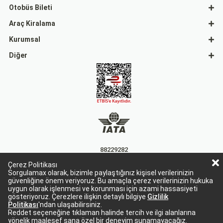
Otobüs Bileti
Araç Kiralama
Kurumsal
Diğer
88229282
Çerez Politikası
15863
Sorgulamax olarak, bizimle paylaştığınız kişisel verilerinizin
güvenliğine önem veriyoruz. Bu amaçla çerez verilerinizin hukuka
uygun olarak işlenmesi ve korunması için azami hassasiyeti
gösteriyoruz. Çerezlere ilişkin detaylı bilgiye
Gizlilik
Politikası
'ndan ulaşabilirsiniz.
Reddet seçeneğine tıklaman halinde tercih ve ilgi alanlarına
yönelik maalesef sana özel bir deneyim sunamayacağız.
Sorgulamax Turizim, TURSAB Belge No: 15863