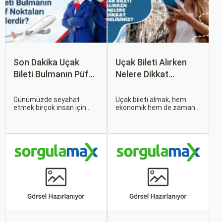
Son Dakika Uçak
Uçak Bileti Alırken
Bileti Bulmanın Püf
Nelere Dikkat
Noktaları Nelerdir?
Etmelisiniz?
Günümüzde seyahat
Uçak bileti almak, hem
etmek birçok insan için
ekonomik hem de zaman
vazgeçilmez bir tutku
açısından en verimli seçimi
haline gelmiş durumda.
yapmak açısından dikkat
Ancak, bazen planlarımız
edilmesi gereken birçok
son dakikaya kalabiliyor ve
unsuru barındırır. Bu
bu durumda uygun fiyatlı
makalede, uçak bileti
uçak bileti bulmak
alırken dikkat etmeniz
zorlaşabiliyor.
gereken önemli noktaları
ele alacak ve Sorgulamax.