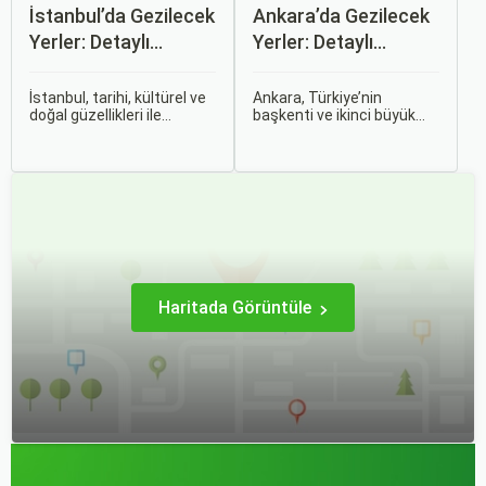
İstanbul’da Gezilecek
Ankara’da Gezilecek
Yerler: Detaylı
Yerler: Detaylı
Rehber
Rehber
İstanbul, tarihi, kültürel ve
Ankara, Türkiye’nin
doğal güzellikleri ile
başkenti ve ikinci büyük
dünyanın en büyüleyici
şehri olarak zengin tarihî
şehirlerinden biridir. İki
mirası, kültürel etkinlikleri
kıtayı birleştiren bu şehir,
ve modern yaşam tarzı ile
binlerce yıllık tarihine
dikkat çekmektedir.
rağmen modern dünyanın
Anadolu’nun kalbinde yer
dinamikleriyle uyum içinde
alan bu şehir, hem tarihî
yaşamaktadır.
zenginlikleri hem de doğal
güzellikleri ile
ziyaretçilerine çeşitli keşif
imkanları sunmaktadır.
Haritada Görüntüle