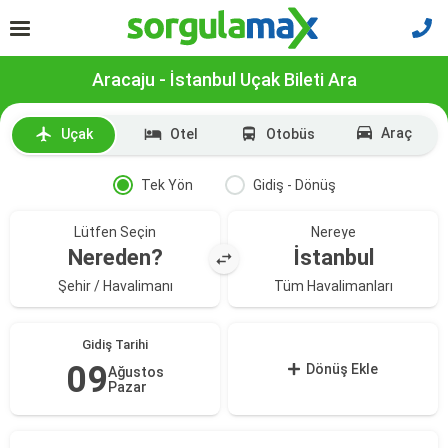
Aracaju - İstanbul Uçak Bileti Ara
Araç
Uçak
Otel
Otobüs
Tek Yön
Gidiş - Dönüş
Lütfen Seçin
Nereye
Nereden?
İstanbul
Şehir / Havalimanı
Tüm Havalimanları
Gidiş Tarihi
09
Dönüş Ekle
Ağustos
Pazar