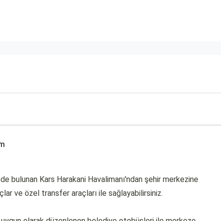
ım
ede bulunan Kars Harakani Havalimanı'ndan şehir merkezine
çlar ve özel transfer araçları ile sağlayabilirsiniz.
e uygun olarak düzenlenen belediye otobüsleri ile merkeze