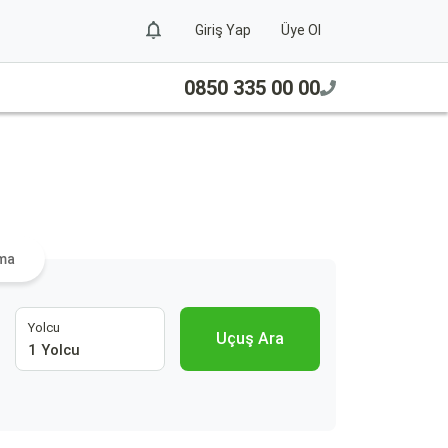
Giriş Yap
Üye Ol
0850 335 00 00
ama
Yolcu
Uçuş Ara
1 Yolcu