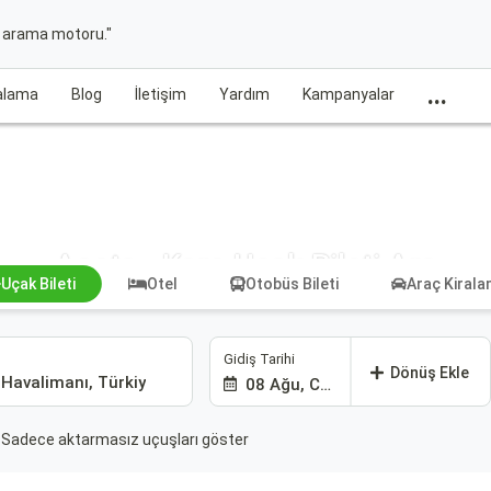
t arama motoru."
...
ralama
Blog
İletişim
Yardım
Kampanyalar
Aosta - Kars Uçak Bileti Ara
Uçak Bileti
Otel
Otobüs Bileti
Araç Kiral
Gidiş Tarihi
Dönüş Ekle
08 Ağu, Cmt
Sadece aktarmasız uçuşları göster