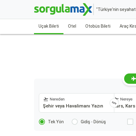
"Türkiye'nin seyaha
Uçak Bileti
Otel
Otobüs Bileti
Araç Ki
Nereden
Nereye
Tek Yön
Gidiş - Dönüş