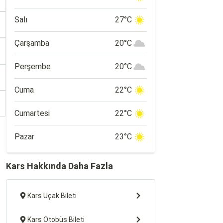
Salı
27°C
Çarşamba
20°C
Perşembe
20°C
Cuma
22°C
Cumartesi
22°C
Pazar
23°C
Kars Hakkında Daha Fazla
Kars Uçak Bileti
Kars Otobüs Bileti