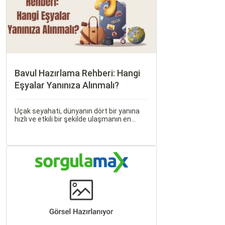
Bavul Hazırlama Rehberi: Hangi
Eşyalar Yanınıza Alınmalı?
Uçak seyahati, dünyanın dört bir yanına
hızlı ve etkili bir şekilde ulaşmanın en
popüler yollarından biridir. Ancak, bu tür
seyahatler için bavul hazırlamak, doğru
yapılmazsa stresli bir deneyim olabilir.