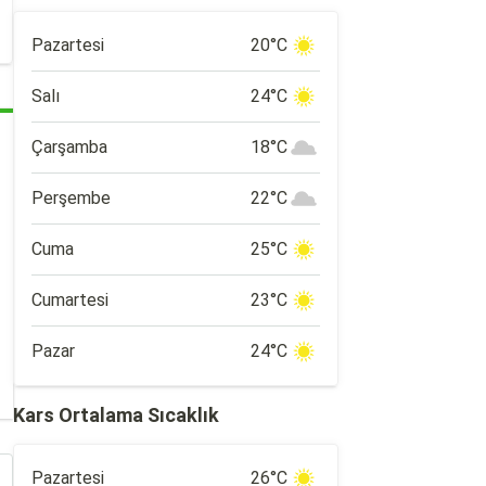
Pazartesi
20°C
Salı
24°C
Çarşamba
18°C
Perşembe
22°C
Cuma
25°C
Cumartesi
23°C
Pazar
24°C
Kars Ortalama Sıcaklık
Pazartesi
26°C