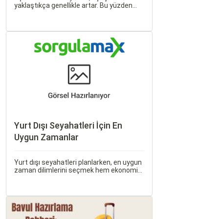
yaklaştıkça genellikle artar. Bu yüzden
erken rezervasyon yapmak, bütçenizden
tasarruf etmenin en etkili yollarından
biridir.
Yurt Dışı Seyahatleri İçin En
Uygun Zamanlar
Yurt dışı seyahatleri planlarken, en uygun
zaman dilimlerini seçmek hem ekonomik
açıdan avantaj sağlar hem de daha keyifli
bir tatil geçirmenizi sağlar. Bu yazıda,
mevsimsel değişiklikleri, özel tatil
günlerini ve Sorgulamax.