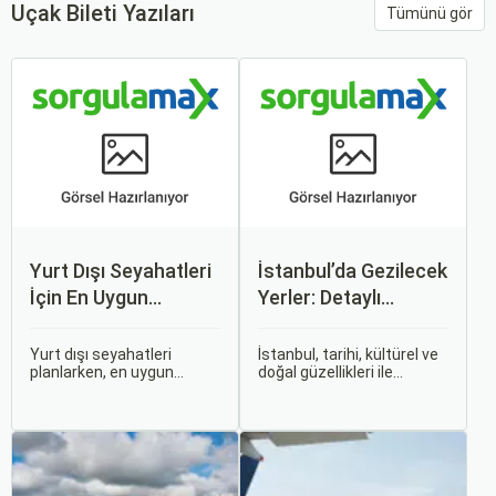
Uçak Bileti Yazıları
Tümünü gör
Yurt Dışı Seyahatleri
İstanbul’da Gezilecek
İçin En Uygun
Yerler: Detaylı
Zamanlar
Rehber
Yurt dışı seyahatleri
İstanbul, tarihi, kültürel ve
planlarken, en uygun
doğal güzellikleri ile
zaman dilimlerini seçmek
dünyanın en büyüleyici
hem ekonomik açıdan
şehirlerinden biridir. İki
avantaj sağlar hem de
kıtayı birleştiren bu şehir,
daha keyifli bir tatil
binlerce yıllık tarihine
geçirmenizi sağlar. Bu
rağmen modern dünyanın
yazıda, mevsimsel
dinamikleriyle uyum içinde