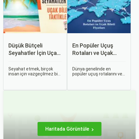
değişiklikleri, özel tatil
zenginlikleri hem de doğal
günlerini ve Sorgulamax.
güzellikleri ile
ziyaretçilerine çeşitli keşif
imkanları sunmaktadır.
Düşük Bütçeli
En Popüler Uçuş
Seyahatler İçin Uçak
Rotaları ve Uçak
Bileti Taktikleri
Bileti Fiyatları
Seyahat etmek, birçok
Dünya genelinde en
insan için vazgeçilmez bir
popüler uçuş rotalarını ve
tutkudur. Yeni yerler
bu rotalardaki uçak bileti
keşfetmek, farklı
fiyatlarına dair ayrıntılı bir
kültürlerle tanışmak ve
analiz yapmak oldukça
unutulmaz anılar
kapsamlı bir konudur. En
biriktirmek için seyahat
popüler rotalar, çeşitli
etmek harika bir yoldur.
faktörlere bağlı olarak
değişebilir; bunlar arasında
ekonomik durumlar, turizm
trendleri ve uluslararası
ilişkiler bulunmaktadır.
Haritada Görüntüle