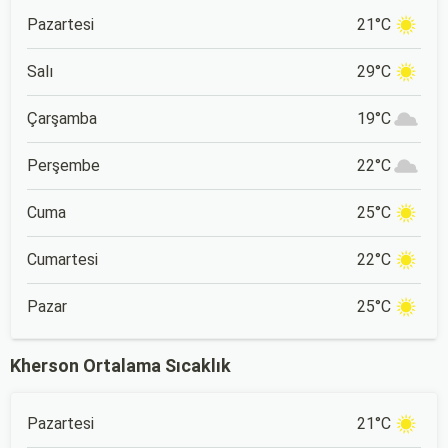
Pazartesi
21°C
Salı
29°C
Çarşamba
19°C
Perşembe
22°C
Cuma
25°C
Cumartesi
22°C
Pazar
25°C
Kherson Ortalama Sıcaklık
Pazartesi
21°C