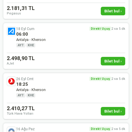
2.181,31 TL
Bilet bul ›
Pegasus
18 Eyl Cum
Direkt Uçuş
2 sa 5 dk
06:00
Antalya - Kherson
AYT
·
KHE
2.498,90 TL
Bilet bul ›
AJet
26 Eyl Cmt
Direkt Uçuş
2 sa 5 dk
18:25
Antalya - Kherson
AYT
·
KHE
2.410,27 TL
Bilet bul ›
Türk Hava Yolları
16 Ağu Paz
Direkt Uçuş
2 sa 5 dk