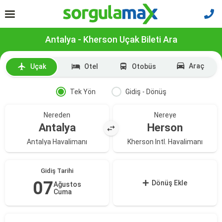
Antalya - Kherson Uçak Bileti Ara
Araç
Uçak
Otel
Otobüs
Tek Yön
Gidiş - Dönüş
Nereden
Nereye
Antalya
Herson
Antalya Havalimanı
Kherson Intl. Havalimanı
Gidiş Tarihi
07
Dönüş Ekle
Ağustos
Cuma