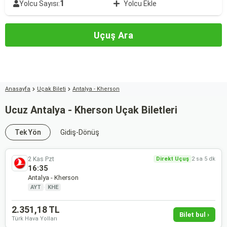
1
Yolcu Sayısı:
Yolcu Ekle
Uçuş Ara
Anasayfa
Uçak Bileti
Antalya - Kherson
Ucuz Antalya - Kherson Uçak Biletleri
Tek Yön
Gidiş-Dönüş
2 Kas Pzt
Direkt Uçuş
2 sa 5 dk
16:35
Antalya - Kherson
AYT
·
KHE
2.351,18 TL
Bilet bul ›
Türk Hava Yolları