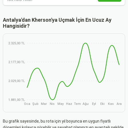
Antalya'dan Kherson'ya Uçmak İçin En Ucuz Ay
Hangisidir?
2.325,00 TL
2.177,00 TL
2.029,00 TL
1.881,00 TL
Oca
Şub
Mar
Nis
May
Haz
Tem
Ağu
Eyl
Eki
Kas
Ara
Bu grafik sayesinde, bu rota için yıl boyunca en uygun fiyatlı
dönemleri kolayca görebilir ve seyahat planınızı en avantajlı şekilde