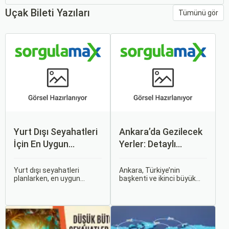
Uçak Bileti Yazıları
Tümünü gör
Yurt Dışı Seyahatleri
Ankara’da Gezilecek
İçin En Uygun
Yerler: Detaylı
Zamanlar
Rehber
Yurt dışı seyahatleri
Ankara, Türkiye’nin
planlarken, en uygun
başkenti ve ikinci büyük
zaman dilimlerini seçmek
şehri olarak zengin tarihî
hem ekonomik açıdan
mirası, kültürel etkinlikleri
avantaj sağlar hem de
ve modern yaşam tarzı ile
daha keyifli bir tatil
dikkat çekmektedir.
geçirmenizi sağlar. Bu
Anadolu’nun kalbinde yer
yazıda, mevsimsel
alan bu şehir, hem tarihî