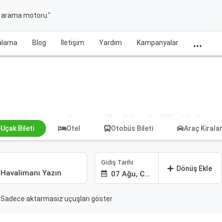
t arama motoru."
...
ralama
Blog
İletişim
Yardım
Kampanyalar
Antalya - Anapolis Uçak Bileti Ara
Uçak Bileti
Otel
Otobüs Bileti
Araç Kiral
Gidiş Tarihi
Dönüş Ekle
07 Ağu, Cum
Sadece aktarmasız uçuşları göster