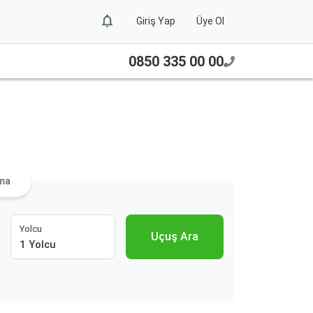
Giriş Yap
Üye Ol
0850 335 00 00
ama
Yolcu
Uçuş Ara
1 Yolcu