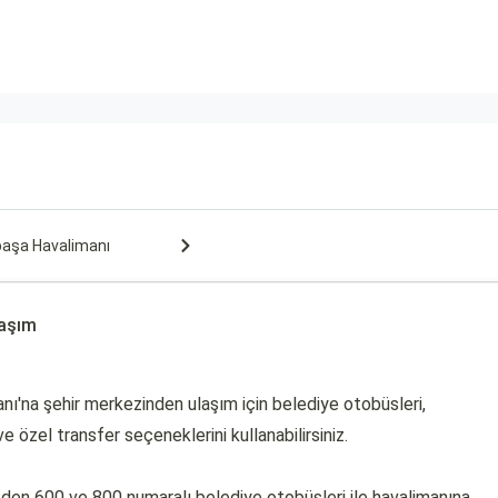
paşa Havalimanı
laşım
nı'na şehir merkezinden ulaşım için belediye otobüsleri,
ve özel transfer seçeneklerini kullanabilirsiniz.
en 600 ve 800 numaralı belediye otobüsleri ile havalimanına