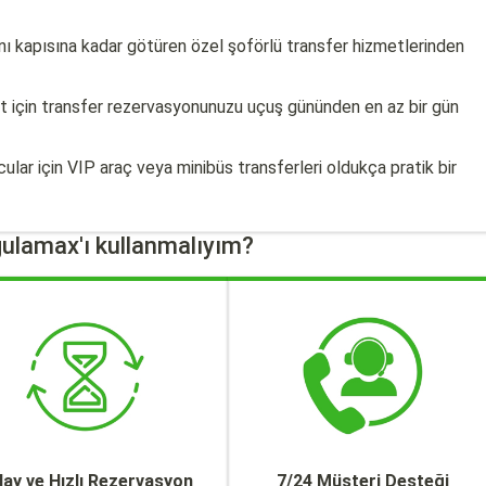
anı kapısına kadar götüren özel şoförlü transfer hizmetlerinden
at için transfer rezervasyonunuzu uçuş gününden en az bir gün
ular için VIP araç veya minibüs transferleri oldukça pratik bir
ulamax'ı kullanmalıyım?
lay ve Hızlı Rezervasyon
7/24 Müşteri Desteği