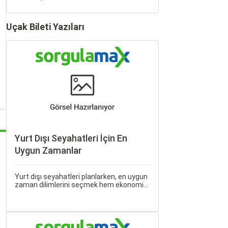
Uçak Bileti Yazıları
Yurt Dışı Seyahatleri İçin En
Uygun Zamanlar
Yurt dışı seyahatleri planlarken, en uygun
zaman dilimlerini seçmek hem ekonomik
açıdan avantaj sağlar hem de daha keyifli
bir tatil geçirmenizi sağlar. Bu yazıda,
mevsimsel değişiklikleri, özel tatil
günlerini ve Sorgulamax.