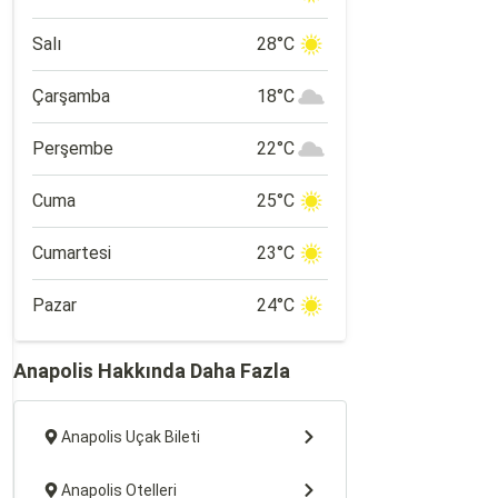
Salı
28°C
Çarşamba
18°C
Perşembe
22°C
Cuma
25°C
Cumartesi
23°C
Pazar
24°C
Anapolis Hakkında Daha Fazla
Anapolis Uçak Bileti
Anapolis Otelleri