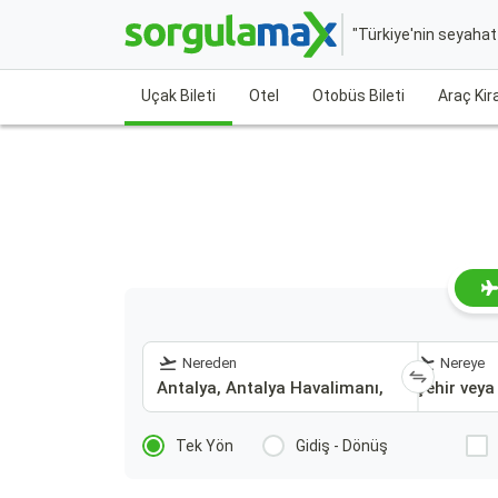
"Türkiye'nin seyaha
Uçak Bileti
Otel
Otobüs Bileti
Araç Ki
Nereden
Nereye
Tek Yön
Gidiş - Dönüş