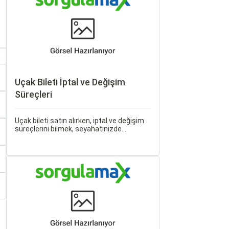
Uçak Bileti İptal ve Değişim
Süreçleri
Uçak bileti satın alırken, iptal ve değişim
süreçlerini bilmek, seyahatinizde
beklenmedik durumlarla karşılaştığınızda
size büyük avantaj sağlar. Bu makalede,
uçak bileti iptal ve değişim süreçlerinin
nasıl işlediği, hangi durumlarda ücret
iadesi alabileceğiniz konularına
değineceğiz.