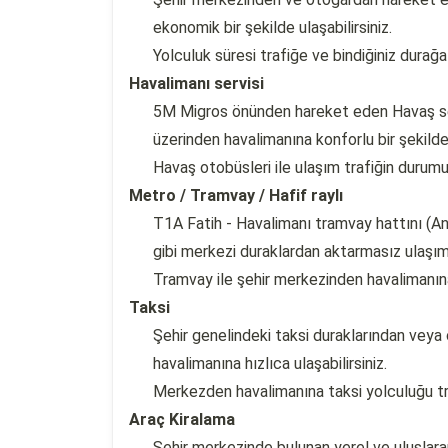
ekonomik bir şekilde ulaşabilirsiniz.
Yolculuk süresi trafiğe ve bindiğiniz durağa
Havalimanı servisi
5M Migros önünden hareket eden Havaş serv
üzerinden havalimanına konforlu bir şekilde 
Havaş otobüsleri ile ulaşım trafiğin durum
Metro / Tramvay / Hafif raylı
T1A Fatih - Havalimanı tramvay hattını (A
gibi merkezi duraklardan aktarmasız ulaşım 
Tramvay ile şehir merkezinden havalimanın
Taksi
Şehir genelindeki taksi duraklarından veya ç
havalimanına hızlıca ulaşabilirsiniz.
Merkezden havalimanına taksi yolculuğu tr
Araç Kiralama
Şehir merkezinde bulunan yerel ve uluslarar