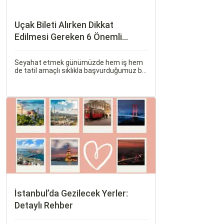
Uçak Bileti Alırken Dikkat
Edilmesi Gereken 6 Önemli
Nokta
Seyahat etmek günümüzde hem iş hem
de tatil amaçlı sıklıkla başvurduğumuz bir
aktivite haline geldi. Özellikle uçak bileti
alırken doğru kararları vermek, hem
bütçeyi korumak hem de konforlu bir
seyahat sağlamak adına büyük önem
taşır.
İstanbul’da Gezilecek Yerler:
Detaylı Rehber