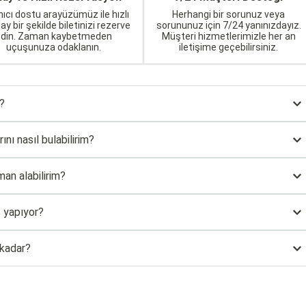
nıcı dostu arayüzümüz ile hızlı
Herhangi bir sorunuz veya
lay bir şekilde biletinizi rezerve
sorununuz için 7/24 yanınızdayız.
edin. Zaman kaybetmeden
Müşteri hizmetlerimizle her an
uçuşunuza odaklanın.
iletişime geçebilirsiniz.
ı?
ını nasıl bulabilirim?
man alabilirim?
ş yapıyor?
 kadar?