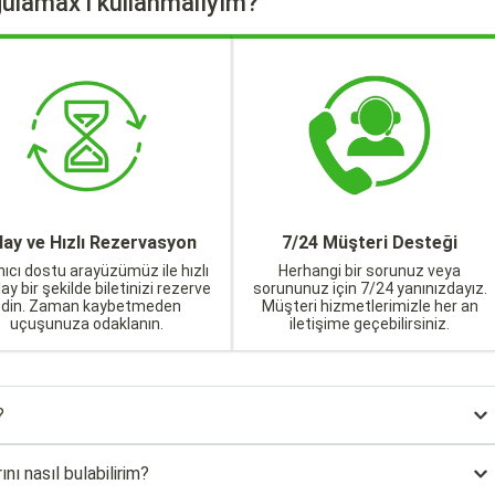
ulamax'ı kullanmalıyım?
lay ve Hızlı Rezervasyon
7/24 Müşteri Desteği
nıcı dostu arayüzümüz ile hızlı
Herhangi bir sorunuz veya
lay bir şekilde biletinizi rezerve
sorununuz için 7/24 yanınızdayız.
edin. Zaman kaybetmeden
Müşteri hizmetlerimizle her an
uçuşunuza odaklanın.
iletişime geçebilirsiniz.
?
nı nasıl bulabilirim?