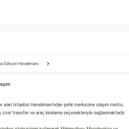
ha Gökçen Havalimanı
laşım
er alan İstanbul Havalimanı'ndan şehir merkezine ulaşım metro,
si, özel transfer ve araç kiralama seçenekleriyle sağlanmaktadır.
elediye otobüslerini kullanarak Mahmutbey, Mecidiyeköy ve