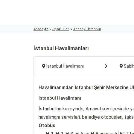
Anasayfa
Uçak Bileti
Annecy - İstanbul
İstanbul Havalimanları
İstanbul Havalimanı
Sabi
Havalimanından İstanbul Şehir Merkezine U
İstanbul Havalimanı
İstanbul'un kuzeyinde, Arnavutköy ilçesinde y
havalimanı servisleri, belediye otobüsleri, tak
Otobüs
H-1, H-2, H-3, H-6 ve H-8 numaralı İETT b