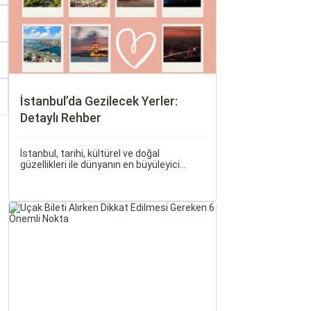
İstanbul’da Gezilecek Yerler:
Detaylı Rehber
İstanbul, tarihi, kültürel ve doğal
güzellikleri ile dünyanın en büyüleyici
şehirlerinden biridir. İki kıtayı birleştiren bu
şehir, binlerce yıllık tarihine rağmen
modern dünyanın dinamikleriyle uyum
içinde yaşamaktadır.