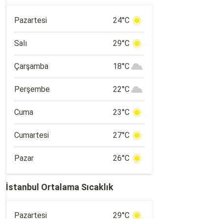
Pazartesi
24°C
Salı
29°C
Çarşamba
18°C
Perşembe
22°C
Cuma
23°C
Cumartesi
27°C
Pazar
26°C
İstanbul Ortalama Sıcaklık
Pazartesi
29°C