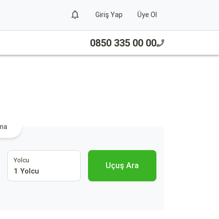
Giriş Yap
Üye Ol
0850 335 00 00
ama
Yolcu
Uçuş Ara
1 Yolcu