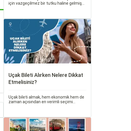
için vazgeçilmez bir tutku haline gelmiş
durumda. Ancak, bazen planlarımız son
dakikaya kalabiliyor ve bu durumda uygun
fiyatlı uçak bileti bulmak zorlaşabiliyor.
Uçak Bileti Alırken Nelere Dikkat
Etmelisiniz?
Uçak bileti almak, hem ekonomik hem de
zaman açısından en verimli seçimi
yapmak açısından dikkat edilmesi
gereken birçok unsuru barındırır. Bu
makalede, uçak bileti alırken dikkat
etmeniz gereken önemli noktaları ele
alacak ve Sorgulamax.