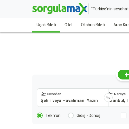
"Türkiye'nin seyaha
Uçak Bileti
Otel
Otobüs Bileti
Araç Ki
Nereden
Nereye
Tek Yön
Gidiş - Dönüş