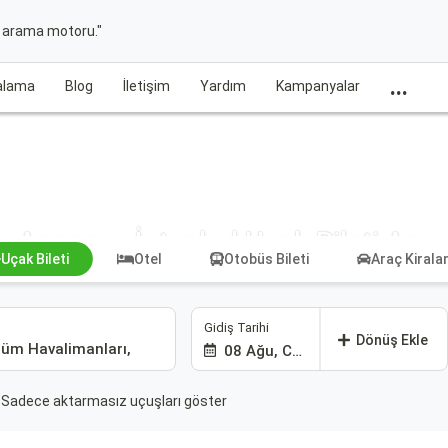
t arama motoru."
...
ralama
Blog
İletişim
Yardım
Kampanyalar
Annecy - İstanbul Uçak Bileti Ara
Uçak Bileti
Otel
Otobüs Bileti
Araç Kiral
Gidiş Tarihi
Dönüş Ekle
08 Ağu, Cmt
Sadece aktarmasız uçuşları göster