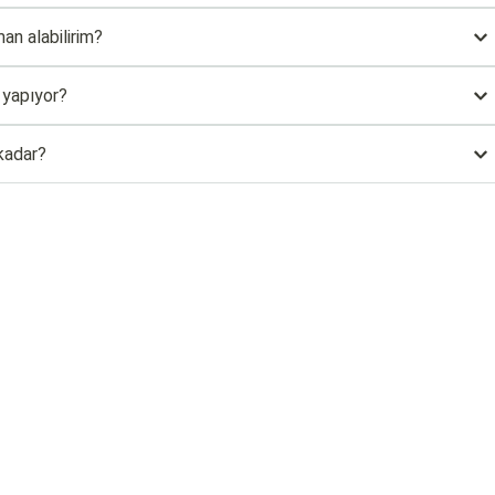
an alabilirim?
 yapıyor?
kadar?