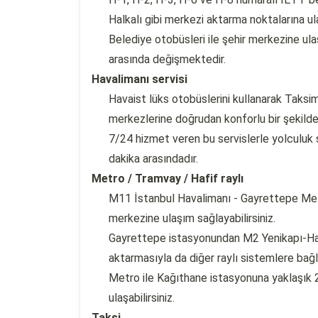
Halkalı gibi merkezi aktarma noktalarına ulaş
Belediye otobüsleri ile şehir merkezine ul
arasında değişmektedir.
Havalimanı servisi
Havaist lüks otobüslerini kullanarak Taksim
merkezlerine doğrudan konforlu bir şekilde g
7/24 hizmet veren bu servislerle yolculuk s
dakika arasındadır.
Metro / Tramvay / Hafif raylı
M11 İstanbul Havalimanı - Gayrettepe Metro
merkezine ulaşım sağlayabilirsiniz.
Gayrettepe istasyonundan M2 Yenikapı-Ha
aktarmasıyla da diğer raylı sistemlere bağla
Metro ile Kağıthane istasyonuna yaklaşık 
ulaşabilirsiniz.
Taksi