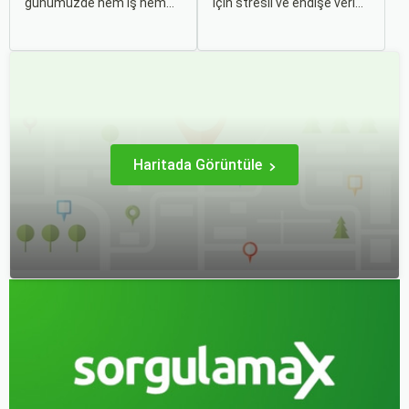
günümüzde hem iş hem
için stresli ve endişe verici
de tatil amaçlı sıklıkla
bir durumdur. Uçuş
başvurduğumuz bir
sırasında hissedilen bu
aktivite haline geldi.
korku ve endişe, seyahat
Özellikle uçak bileti alırken
etmek zorunda olan kişiler
doğru kararları vermek,
için büyük bir sorun teşkil
hem bütçeyi korumak hem
edebilir.
de konforlu bir seyahat
sağlamak adına büyük
önem taşır.
Haritada Görüntüle