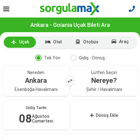
Ankara - Goiania Uçak Bileti Ara
Araç
Uçak
Otel
Otobüs
Tek Yön
Gidiş - Dönüş
Nereden
Lütfen Seçin
Ankara
Nereye?
Esenboğa Havalimanı
Şehir / Havalimanı
Gidiş Tarihi
08
Dönüş Ekle
Ağustos
Cumartesi