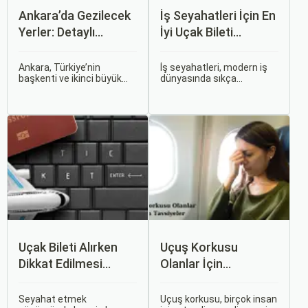
Ankara’da Gezilecek
İş Seyahatleri İçin En
Yerler: Detaylı
İyi Uçak Bileti
Rehber
Önerileri
Ankara, Türkiye’nin
İş seyahatleri, modern iş
başkenti ve ikinci büyük
dünyasında sıkça
şehri olarak zengin tarihî
karşılaşılan ve işlevselliği
mirası, kültürel etkinlikleri
sağlamak adına özenle
ve modern yaşam tarzı ile
planlanması gereken
dikkat çekmektedir.
süreçlerdir. Özellikle uçak
Anadolu’nun kalbinde yer
bileti seçimi, seyahatinizin
alan bu şehir, hem tarihî
başarısını doğrudan
zenginlikleri hem de doğal
etkileyen unsurlardan
güzellikleri ile
biridir.
ziyaretçilerine çeşitli keşif
imkanları sunmaktadır.
Uçak Bileti Alırken
Uçuş Korkusu
Dikkat Edilmesi
Olanlar İçin
Gereken 6 Önemli
Tavsiyeler
Nokta
Seyahat etmek
Uçuş korkusu, birçok insan