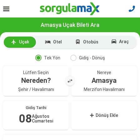
Amasya Uçak Bileti Ara
Araç
Uçak
Otel
Otobüs
Tek Yön
Gidiş - Dönüş
Lütfen Seçin
Nereye
Nereden?
Amasya
Şehir / Havalimanı
Merzifon Havalimanı
Gidiş Tarihi
08
Dönüş Ekle
Ağustos
Cumartesi