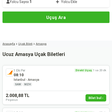
1
Yolcu Sayısı:
Yolcu Ekle
Uçuş Ara
Anasayfa
Uçak Bileti
Amasya
Ucuz Amasya Uçak Biletleri
1 Eki Per
Direkt Uçuş
1 sa 20 dk
08:10
İstanbul - Amasya
SAW
·
MZH
2.008,88 TL
Bilet bul ›
Pegasus