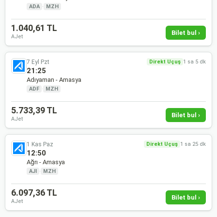
ADA
·
MZH
1.040,61 TL
Bilet bul ›
AJet
7 Eyl Pzt
Direkt Uçuş
1 sa 5 dk
21:25
Adıyaman - Amasya
ADF
·
MZH
5.733,39 TL
Bilet bul ›
AJet
1 Kas Paz
Direkt Uçuş
1 sa 25 dk
12:50
Ağrı - Amasya
AJI
·
MZH
6.097,36 TL
Bilet bul ›
AJet