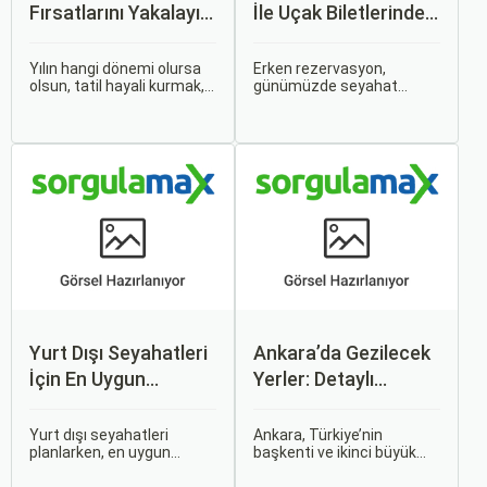
Fırsatlarını Yakalayın:
İle Uçak Biletlerinde
Uygun Uçak ve Otel
%50’ye Varan
İpuçları
İndirimler: Nasıl
Yılın hangi dönemi olursa
Erken rezervasyon,
olsun, tatil hayali kurmak,
günümüzde seyahat
Avantajlar Sağlanır?
bir sonraki seyahatinizi
severler için hem
planlamak heyecan
ekonomik hem de rahat bir
vericidir. Fakat son
uçuş deneyimi sunmanın
dakikada karar verip bir
en önemli yollarından biri
anda bavulları toplayıp yola
haline gelmiştir. Özellikle
çıkmak bazen zorlayıcı
tatil veya iş seyahatlerinde
olabilir.
uçak biletlerine erken
rezervasyon yapmak, daha
uygun fiyatlarla uçuş
imkanı sağlar.
Yurt Dışı Seyahatleri
Ankara’da Gezilecek
İçin En Uygun
Yerler: Detaylı
Zamanlar
Rehber
Yurt dışı seyahatleri
Ankara, Türkiye’nin
planlarken, en uygun
başkenti ve ikinci büyük
zaman dilimlerini seçmek
şehri olarak zengin tarihî