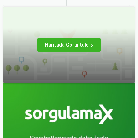
hem ekonomik açıdan
mirası, kültürel etkinlikleri
avantaj sağlar hem de
ve modern yaşam tarzı ile
daha keyifli bir tatil
dikkat çekmektedir.
geçirmenizi sağlar. Bu
Anadolu’nun kalbinde yer
yazıda, mevsimsel
alan bu şehir, hem tarihî
değişiklikleri, özel tatil
zenginlikleri hem de doğal
günlerini ve Sorgulamax.
güzellikleri ile
ziyaretçilerine çeşitli keşif
imkanları sunmaktadır.
Haritada Görüntüle