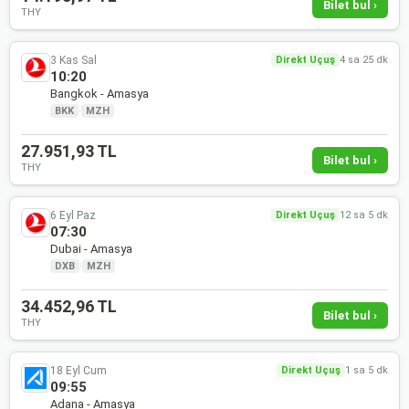
Bilet bul ›
THY
3 Kas Sal
Direkt Uçuş
4 sa 25 dk
10:20
Bangkok - Amasya
BKK
·
MZH
27.951,93 TL
Bilet bul ›
THY
6 Eyl Paz
Direkt Uçuş
12 sa 5 dk
07:30
Dubai - Amasya
DXB
·
MZH
34.452,96 TL
Bilet bul ›
THY
18 Eyl Cum
Direkt Uçuş
1 sa 5 dk
09:55
Adana - Amasya