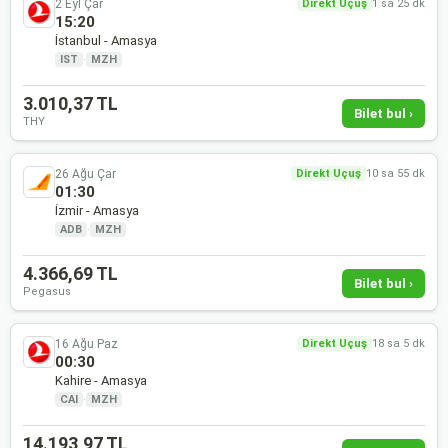
2 Eyl Çar
Direkt Uçuş
1 sa 25 dk
15:20
İstanbul - Amasya
IST
·
MZH
3.010,37 TL
Bilet bul ›
THY
26 Ağu Çar
Direkt Uçuş
10 sa 55 dk
01:30
İzmir - Amasya
ADB
·
MZH
4.366,69 TL
Bilet bul ›
Pegasus
16 Ağu Paz
Direkt Uçuş
18 sa 5 dk
00:30
Kahire - Amasya
CAI
·
MZH
14.193,97 TL