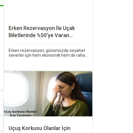
Erken Rezervasyon İle Uçak
Biletlerinde %50’ye Varan
İndirimler: Nasıl Avantajlar
Sağlanır?
Erken rezervasyon, günümüzde seyahat
severler için hem ekonomik hem de rahat
bir uçuş deneyimi sunmanın en önemli
yollarından biri haline gelmiştir. Özellikle
tatil veya iş seyahatlerinde uçak
biletlerine erken rezervasyon yapmak,
daha uygun fiyatlarla uçuş imkanı sağlar.
Uçuş Korkusu Olanlar İçin