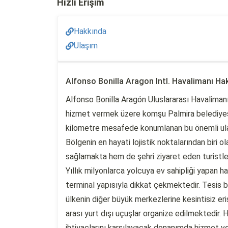
Hızlı Erişim
Hakkında
Ulaşım
Alfonso Bonilla Aragon Intl. Havalimanı Ha
Alfonso Bonilla Aragón Uluslararası Havaliman
hizmet vermek üzere komşu Palmira belediyesi s
kilometre mesafede konumlanan bu önemli ulaş
Bölgenin en hayati lojistik noktalarından biri 
sağlamakta hem de şehri ziyaret eden turistle
Yıllık milyonlarca yolcuya ev sahipliği yapan 
terminal yapısıyla dikkat çekmektedir. Tesis b
ülkenin diğer büyük merkezlerine kesintisiz eri
arası yurt dışı uçuşlar organize edilmektedir.
ihtiyaçlarını karşılayacak donanımda hizmet v