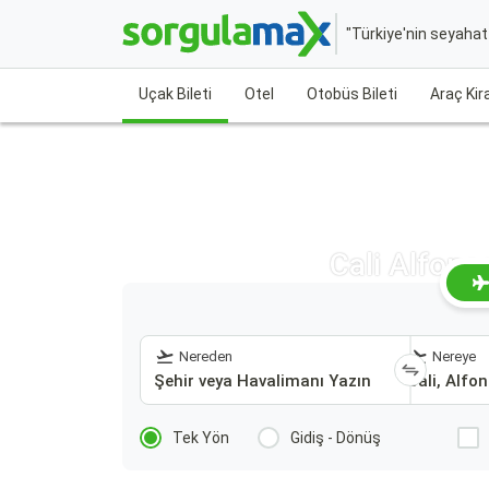
"Türkiye'nin seyaha
Uçak Bileti
Otel
Otobüs Bileti
Araç Ki
Cali Alfons
Nereden
Nereye
Tek Yön
Gidiş - Dönüş