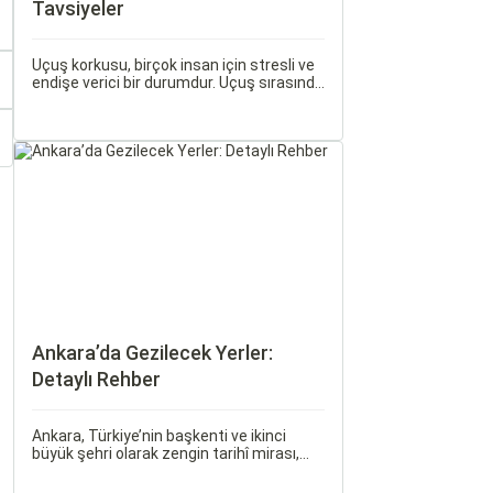
Tavsiyeler
Uçuş korkusu, birçok insan için stresli ve
endişe verici bir durumdur. Uçuş sırasında
hissedilen bu korku ve endişe, seyahat
etmek zorunda olan kişiler için büyük bir
sorun teşkil edebilir.
Ankara’da Gezilecek Yerler:
Detaylı Rehber
Ankara, Türkiye’nin başkenti ve ikinci
büyük şehri olarak zengin tarihî mirası,
kültürel etkinlikleri ve modern yaşam tarzı
ile dikkat çekmektedir. Anadolu’nun