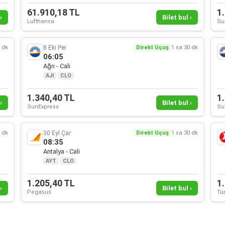
61.910,18 TL
1
›
Bilet bul ›
Lufthansa
Su
8 Eki Per
0 dk
Direkt Uçuş
1 sa 30 dk
06:05
Ağrı - Cali
AJI
·
CLO
1.340,40 TL
1
›
Bilet bul ›
SunExpress
Su
30 Eyl Çar
0 dk
Direkt Uçuş
1 sa 30 dk
08:35
Antalya - Cali
AYT
·
CLO
1.205,40 TL
1
›
Bilet bul ›
Pegasus
Tür