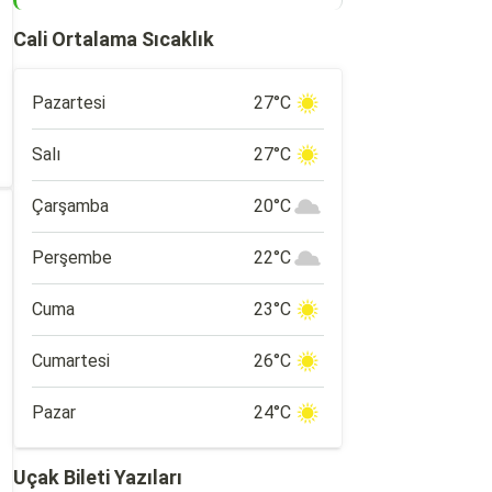
Cali Ortalama Sıcaklık
Pazartesi
27°C
Salı
27°C
Çarşamba
20°C
Perşembe
22°C
Cuma
23°C
Cumartesi
26°C
Pazar
24°C
Uçak Bileti Yazıları