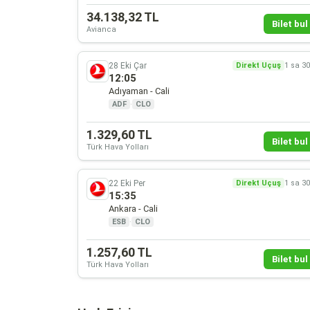
34.138,32 TL
Bilet bul 
Avianca
28 Eki Çar
Direkt Uçuş
1 sa 3
12:05
Adıyaman - Cali
ADF
·
CLO
1.329,60 TL
Bilet bul 
Türk Hava Yolları
22 Eki Per
Direkt Uçuş
1 sa 3
15:35
Ankara - Cali
ESB
·
CLO
1.257,60 TL
Bilet bul 
Türk Hava Yolları