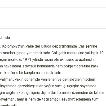
kkında
ı, Kolombiya'nın Valle del Cauca departmanında, Cali şehrine
ınırları içinde yer almaktadır. Cali şehir merkezine yaklaşık 19
ım merkezi, 1971 yılında resmi olarak hizmete açılmıştır.
olan havalimanı, stratejik konumuyla hem bölge ticaretine katkı
re konforlu bir karşılama sunmaktadır.
havalimanı, yakın dönemde yenilenen ve genişletilen modern
ünyesinde gerçekleştirilen yoğun yurt içi uçuşlar sayesinde
şim sağlanırken, gelişmiş dış hatlar terminali üzerinden de kıtalar
 Havalimanı, hem iş hem de tatil amaçlı seyahat edenlerin tüm
ermektedir.