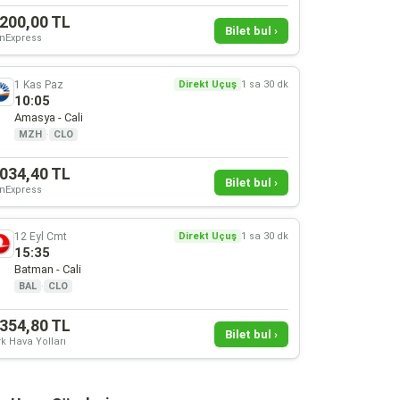
.200,00 TL
Bilet bul ›
nExpress
1 Kas Paz
Direkt Uçuş
1 sa 30 dk
10:05
Amasya - Cali
MZH
·
CLO
.034,40 TL
Bilet bul ›
nExpress
12 Eyl Cmt
Direkt Uçuş
1 sa 30 dk
15:35
Batman - Cali
BAL
·
CLO
.354,80 TL
Bilet bul ›
k Hava Yolları