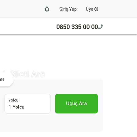
Giriş Yap
Üye Ol
0850 335 00 00
k Bileti Ara
ama
Yolcu
Uçuş Ara
1 Yolcu