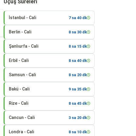
Uçuş Süreleri
İstanbul - Cali
7 sa 40 dk
Berlin - Cali
8 sa 30 dk
Şanlıurfa - Cali
8 sa 15 dk
Erbil - Cali
8 sa 40 dk
Samsun - Cali
8 sa 20 dk
Bakü - Cali
9 sa 35 dk
Rize - Cali
8 sa 45 dk
Cancun - Cali
3 sa 20 dk
Londra - Cali
8 sa 10 dk