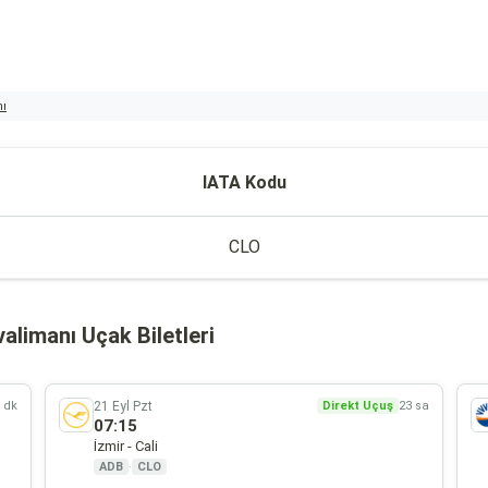
nı
IATA Kodu
CLO
alimanı Uçak Biletleri
21 Eyl Pzt
5 dk
Direkt Uçuş
23 sa
07:15
İzmir - Cali
ADB
·
CLO