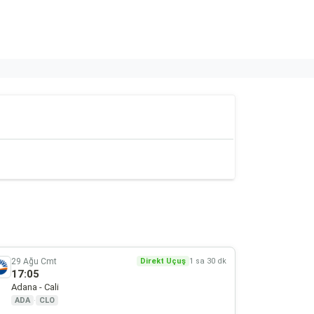
29 Ağu Cmt
Direkt Uçuş
1 sa 30 dk
17:05
Adana - Cali
ADA
·
CLO