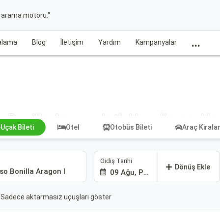
t arama motoru."
...
ralama
Blog
İletişim
Yardım
Kampanyalar
o Bonilla Aragon Intl. Havalimanı Uça
Uçak Bileti
Otel
Otobüs Bileti
Araç Kiral
Gidiş Tarihi
Dönüş Ekle
09 Ağu, Paz
Sadece aktarmasız uçuşları göster