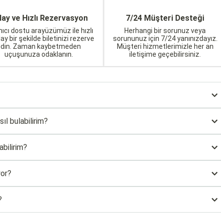
lay ve Hızlı Rezervasyon
7/24 Müşteri Desteği
nıcı dostu arayüzümüz ile hızlı
Herhangi bir sorunuz veya
lay bir şekilde biletinizi rezerve
sorununuz için 7/24 yanınızdayız.
edin. Zaman kaybetmeden
Müşteri hizmetlerimizle her an
uçuşunuza odaklanın.
iletişime geçebilirsiniz.
sıl bulabilirim?
abilirim?
yor?
?