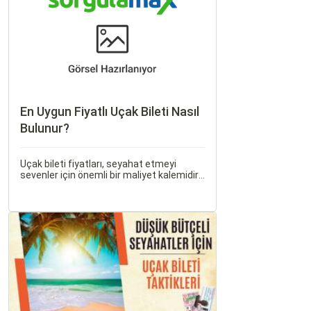
sunmaktadır.
En Uygun Fiyatlı Uçak Bileti Nasıl
Bulunur?
Uçak bileti fiyatları, seyahat etmeyi
sevenler için önemli bir maliyet kalemidir.
Ancak, doğru stratejiler ve biraz
araştırma ile uygun fiyatlı uçak bileti
bulmak mümkündür.