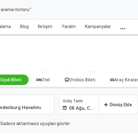
t arama motoru."
...
ralama
Blog
İletişim
Yardım
Kampanyalar
Agra - Berlin Uçak Bileti Ara
Uçak Bileti
Otel
Otobüs Bileti
Araç Kiral
Gidiş Tarihi
Dönüş Ekle
08 Ağu, Cmt
Sadece aktarmasız uçuşları göster