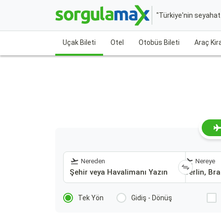
"Türkiye'nin seyaha
Uçak Bileti
Otel
Otobüs Bileti
Araç Ki
Nereden
Nereye
Tek Yön
Gidiş - Dönüş