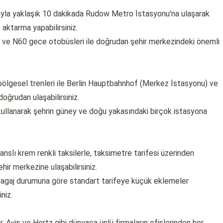
ıyla yaklaşık 10 dakikada Rudow Metro İstasyonu'na ulaşarak
aktarma yapabilirsiniz.
ve N60 gece otobüsleri ile doğrudan şehir merkezindeki önemli
ölgesel trenleri ile Berlin Hauptbahnhof (Merkez İstasyonu) ve
oğrudan ulaşabilirsiniz.
 kullanarak şehrin güney ve doğu yakasındaki birçok istasyona
anslı krem renkli taksilerle, taksimetre tarifesi üzerinden
hir merkezine ulaşabilirsiniz.
, bagaj durumuna göre standart tarifeye küçük eklemeler
niz.
r, Avis ve Hertz gibi dünyaca ünlü firmaların ofislerinden her