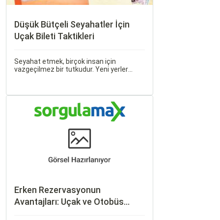
Düşük Bütçeli Seyahatler İçin
Uçak Bileti Taktikleri
Seyahat etmek, birçok insan için
vazgeçilmez bir tutkudur. Yeni yerler
keşfetmek, farklı kültürlerle tanışmak ve
unutulmaz anılar biriktirmek için seyahat
etmek harika bir yoldur.
Erken Rezervasyonun
Avantajları: Uçak ve Otobüs
Bileti Satın Alma İpuçları