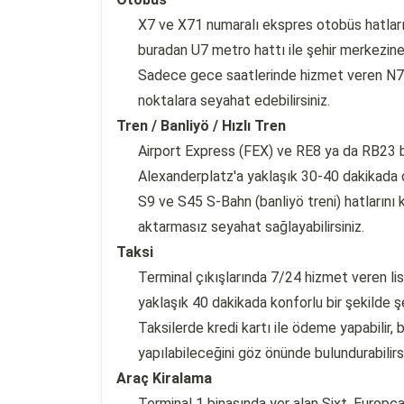
X7 ve X71 numaralı ekspres otobüs hatlar
buradan U7 metro hattı ile şehir merkezine 
Sadece gece saatlerinde hizmet veren N7 
noktalara seyahat edebilirsiniz.
Tren / Banliyö / Hızlı Tren
Airport Express (FEX) ve RE8 ya da RB23 b
Alexanderplatz'a yaklaşık 30-40 dakikada d
S9 ve S45 S-Bahn (banliyö treni) hatlarını
aktarmasız seyahat sağlayabilirsiniz.
Taksi
Terminal çıkışlarında 7/24 hizmet veren lis
yaklaşık 40 dakikada konforlu bir şekilde şe
Taksilerde kredi kartı ile ödeme yapabilir
yapılabileceğini göz önünde bulundurabilirsi
Araç Kiralama
Terminal 1 binasında yer alan Sixt, Europca