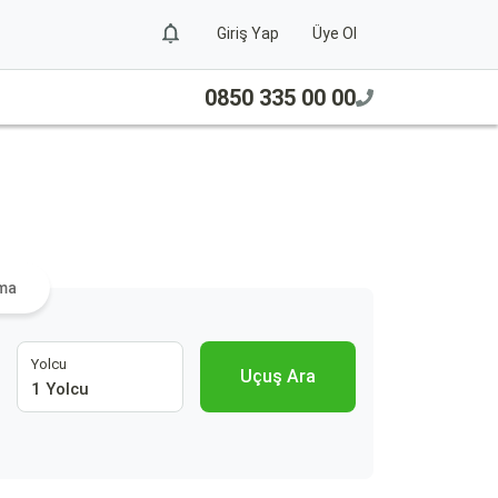
Giriş Yap
Üye Ol
0850 335 00 00
ama
Yolcu
Uçuş Ara
1 Yolcu