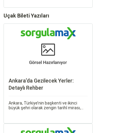
Uçak Bileti Yazıları
Ankara’da Gezilecek Yerler:
Detaylı Rehber
Ankara, Türkiye’nin başkenti ve ikinci
büyük şehri olarak zengin tarihî mirası,
kültürel etkinlikleri ve modern yaşam tarzı
ile dikkat çekmektedir. Anadolu’nun
kalbinde yer alan bu şehir, hem tarihî
zenginlikleri hem de doğal güzellikleri ile
ziyaretçilerine çeşitli keşif imkanları