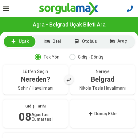
Agra - Belgrad Uçak Bileti Ara
Araç
Uçak
Otel
Otobüs
Tek Yön
Gidiş - Dönüş
Lütfen Seçin
Nereye
Nereden?
Belgrad
Şehir / Havalimanı
Nikola Tesla Havalimanı
Gidiş Tarihi
08
Dönüş Ekle
Ağustos
Cumartesi