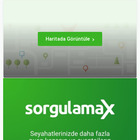
son dakikaya kalabiliyor ve
kapsamlı bir konudur. En
bu durumda uygun fiyatlı
popüler rotalar, çeşitli
uçak bileti bulmak
faktörlere bağlı olarak
zorlaşabiliyor.
değişebilir; bunlar arasında
ekonomik durumlar, turizm
trendleri ve uluslararası
ilişkiler bulunmaktadır.
Haritada Görüntüle