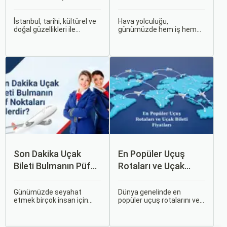
Rehber
Firmasını Nasıl
Seçersiniz?
İstanbul, tarihi, kültürel ve
Hava yolculuğu,
doğal güzellikleri ile
günümüzde hem iş hem
dünyanın en büyüleyici
de tatil amaçlı seyahat
şehirlerinden biridir. İki
edenler için vazgeçilmez
kıtayı birleştiren bu şehir,
bir ulaşım şekli haline geldi.
binlerce yıllık tarihine
Ancak, her hava yolu
rağmen modern dünyanın
firması sunduğu hizmetler
dinamikleriyle uyum içinde
ve fiyatlandırma politikaları
yaşamaktadır.
açısından farklılık gösterir.
Son Dakika Uçak
En Popüler Uçuş
Bileti Bulmanın Püf
Rotaları ve Uçak
Noktaları Nelerdir?
Bileti Fiyatları
Günümüzde seyahat
Dünya genelinde en
etmek birçok insan için
popüler uçuş rotalarını ve
vazgeçilmez bir tutku
bu rotalardaki uçak bileti
haline gelmiş durumda.
fiyatlarına dair ayrıntılı bir
Ancak, bazen planlarımız
analiz yapmak oldukça