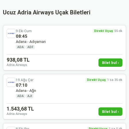
Ucuz Adria Airways Uçak Biletleri
9 Eki Cum
Direkt Uçuş
55 dk
08:45
Adana - Adıyaman
ADA
·
ADF
938,08 TL
Bilet bul ›
Adria Airways
19 Ağu Çar
Direkt Uçuş
1 sa 35 dk
07:10
Adana - Ağrı
ADA
·
AJI
1.543,68 TL
Bilet bul ›
Adria Airways
8 Eki Per
Direkt Uçuş
1 sa 5 dk