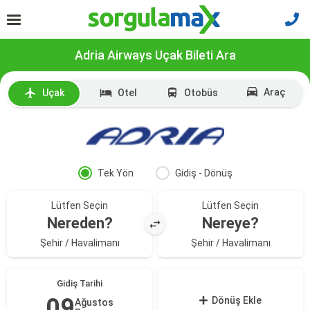
Adria Airways Uçak Bileti Ara
Araç
Uçak
Otel
Otobüs
Tek Yön
Gidiş - Dönüş
Lütfen Seçin
Lütfen Seçin
Nereden?
Nereye?
Şehir / Havalimanı
Şehir / Havalimanı
Gidiş Tarihi
09
Dönüş Ekle
Ağustos