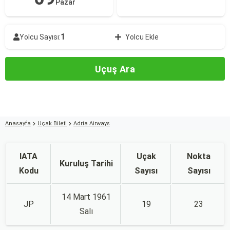
Pazar
1
Yolcu Sayısı:
Yolcu Ekle
Uçuş Ara
Anasayfa
Uçak Bileti
Adria Airways
IATA
Uçak
Nokta
Kuruluş Tarihi
Kodu
Sayısı
Sayısı
14 Mart 1961
JP
19
23
Salı