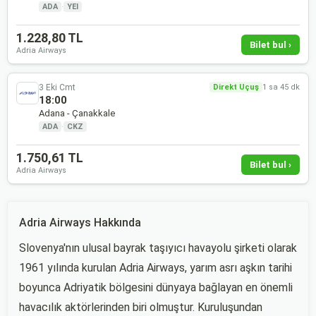
ADA
·
YEI
1.228,80 TL
Bilet bul ›
Adria Airways
3 Eki Cmt
Direkt Uçuş
1 sa 45 dk
18:00
Adana - Çanakkale
ADA
·
CKZ
1.750,61 TL
Bilet bul ›
Adria Airways
Adria Airways Hakkında
Slovenya'nın ulusal bayrak taşıyıcı havayolu şirketi olarak
1961 yılında kurulan Adria Airways, yarım asrı aşkın tarihi
boyunca Adriyatik bölgesini dünyaya bağlayan en önemli
havacılık aktörlerinden biri olmuştur. Kuruluşundan