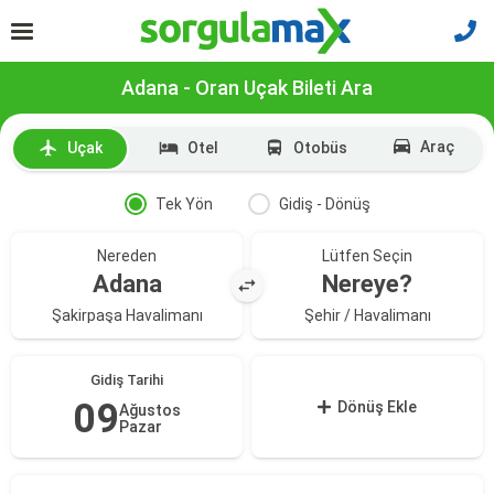
Adana - Oran Uçak Bileti Ara
Araç
Uçak
Otel
Otobüs
Tek Yön
Gidiş - Dönüş
Nereden
Lütfen Seçin
Adana
Nereye?
Şakirpaşa Havalimanı
Şehir / Havalimanı
Gidiş Tarihi
09
Dönüş Ekle
Ağustos
Pazar