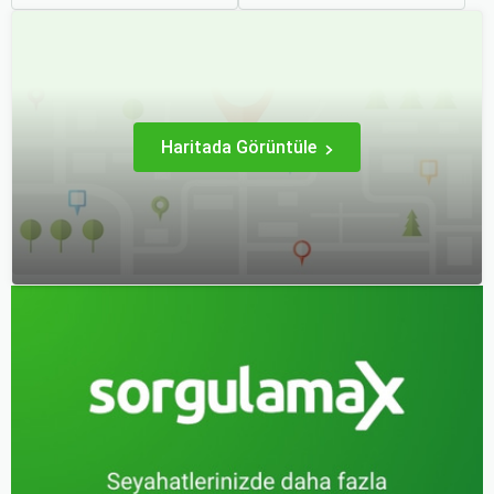
yapmak, bütçenizden
uçuş deneyimi sunmanın
tasarruf etmenin en etkili
en önemli yollarından biri
yollarından biridir.
haline gelmiştir. Özellikle
tatil veya iş seyahatlerinde
uçak biletlerine erken
rezervasyon yapmak, daha
uygun fiyatlarla uçuş
imkanı sağlar.
Haritada Görüntüle