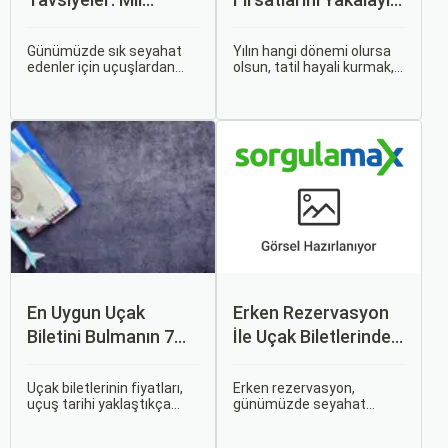
Puanları ve Fırsatlar
Uygun Uçak ve Otel
İpuçları
Günümüzde sık seyahat
Yılın hangi dönemi olursa
edenler için uçuşlardan
olsun, tatil hayali kurmak,
maksimum verim almak
bir sonraki seyahatinizi
oldukça önemli. Bu
planlamak heyecan
noktada devreye mil
vericidir. Fakat son
puanları ve çeşitli seyahat
dakikada karar verip bir
fırsatları giriyor.
anda bavulları toplayıp yola
çıkmak bazen zorlayıcı
olabilir.
En Uygun Uçak
Erken Rezervasyon
Biletini Bulmanın 7
İle Uçak Biletlerinde
Püf Noktası
%50’ye Varan
İndirimler: Nasıl
Uçak biletlerinin fiyatları,
Erken rezervasyon,
uçuş tarihi yaklaştıkça
günümüzde seyahat
Avantajlar Sağlanır?
genellikle artar. Bu yüzden
severler için hem
erken rezervasyon
ekonomik hem de rahat bir